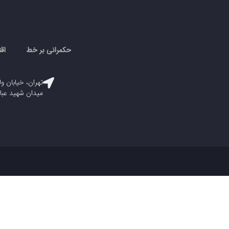
حکمرانی بر خط
اق
تهران، خیابان ول
میدان شهید عباسپور، پلاک ۳