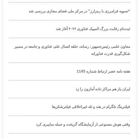
“تسویه فرامرزی با رمزارز” در مرکز ملی فضای مجازی بررسی شد
ثبت‌نام رقابت بزرگ المپیک فناوری ۲۰۲۶ آغاز شد
معاون علمی رئیس‌جمهور: رسانه، حلقه اتصال علم، فناوری و جامعه در مسیر
شکل‌گیری قدرت فناورانه
هفته نامه عصر ارتباط شماره 1145
ایران باز هم مراکز داده آمازون را زد
فیلترینگ تلگرام در هند و تله غیراخلاقی فیلترشکن‌ها
وقتی هوش مصنوعی از آزمایشگاه گریخت و حمله سایبری کرد