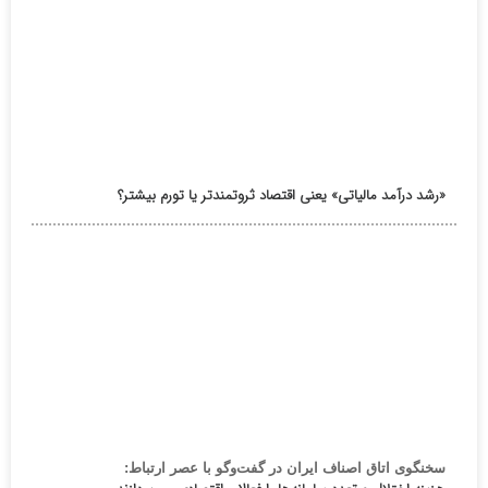
«رشد درآمد مالیاتی» یعنی اقتصاد ثروتمندتر یا تورم بیشتر؟
سخنگوی اتاق اصناف ایران در گفت‌وگو با عصر ارتباط: