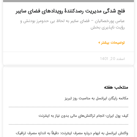
فلج شدگی مدیریت رصدکنندۀ رویدادهای فضای سایبر
عباس پورخصالیان – فضای سایبر به لحاظ بی حدومرز بودنش و
رؤیت ناپذیری بخش
توضیحات بیشتر »
اسفند 20, 1401
منتخب هفته
مکالمه رایگان ایرانسل به مناسبت روز تبریز
کیف پول ایران؛ انجام تراکنش‌های مالی بدون نیاز به اینترنت
واکنش ایرانسل به ابهام درباره مصرف اینترنت: دقیقاً به اندازه مصرف ترافیک