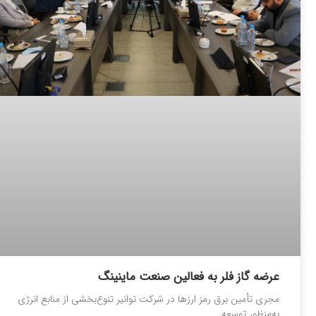
عرضه گاز فلر به فعالین صنعت ماینینگ
مجری تأمین برق رمز ارزها در شرکت توانیر تنوع‌بخشی از منابع انرژی
به‌منظور توسعه