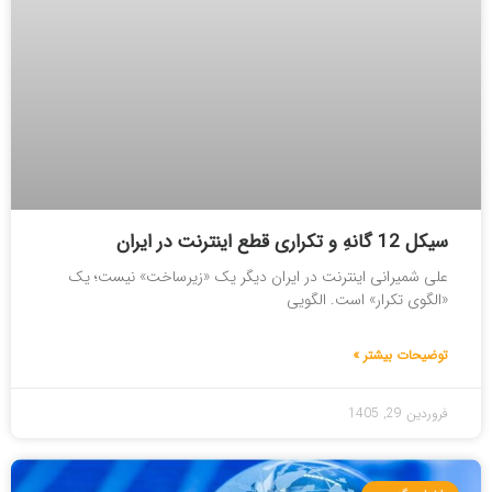
سیکل 12 گانهِ و تکراری قطع اینترنت در ایران
علی شمیرانی اینترنت در ایران دیگر یک «زیرساخت» نیست؛ یک
«الگوی تکرار» است. الگویی
توضیحات بیشتر »
فروردین 29, 1405