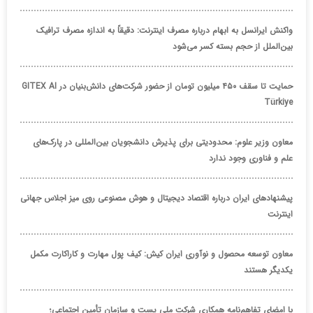
واکنش ایرانسل به ابهام درباره مصرف اینترنت: دقیقاً به اندازه مصرف ترافیک
بین‌الملل از حجم بسته کسر می‌شود
حمایت تا سقف ۴۵۰ میلیون تومان از حضور شرکت‌های دانش‌بنیان در GITEX AI
Türkiye
معاون وزیر علوم: محدودیتی برای پذیرش دانشجویان بین‌المللی در پارک‌های
علم و فناوری وجود ندارد
پیشنهادهای ایران درباره اقتصاد دیجیتال و هوش مصنوعی روی میز اجلاس جهانی
اینترنت
معاون توسعه محصول و نوآوری ایران کیش: کیف پول مهارت و کاراکارت مکمل
یکدیگر هستند
با امضای تفاهم‌نامه همکاری شرکت ملی پست و سازمان تأمین اجتماعی؛