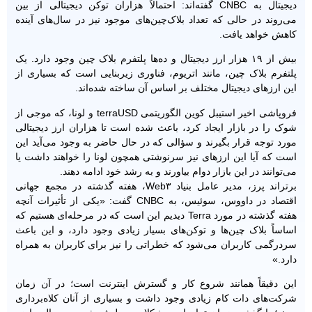
دیجیتال به CNBC گفته‌اند: احتمالاً هزاران توکن دیجیتالی از بین
‌می‌روند در حالی که تعداد بلاک‌چین‌های موجود نیز در سال‌های آینده
کاهش خواهد یافت.
بیش از ۱۹ هزار ارز دیجیتال و ده‌ها پلتفرم بلاک چین وجود دارد. یک
پلتفرم بلاک چین، مانند اتریوم، فناوری زیربنایی است که بسیاری از
این ارز‌های دیجیتال مختلف بر اساس آن ساخته شده‌اند.
فروپاشی اخیر استیبل کوین الگوریتمی terraUSD و لونا، که موجی از
شوک را در بازار ایجاد کرد، باعث شده است تا هزاران ارز دیجیتالی
مورد توجه قرار بگیرند و سؤالی که در حال حاضر به وجود می‌آید این
است که آیا این ارز‌های نیز سرنوشتی همچون لونا را خواهند داشت یا
می‌توانند در این بازار دوام بیاورند و به رشد خود ادامه دهند.
برتراند پرز، مدیر عامل بنیاد Web۳، هفته گذشته در مجمع جهانی
اقتصاد در داووس، سوئیس، به CNBC گفت: «یکی از تأثیرات آنچه
هفته گذشته در مورد Terra دیدیم این است که در مرحله‌ای هستیم که
اساساً بلاک چین‌ها و توکن‌های بسیار زیادی وجود دارد، و این باعث
سردرگمی کاربران می‌شود که خطراتی را نیز برای کاربران به همراه
دارد.»
این دقیقاً همانند شروع کار و گسترش اینترنت است؛ در آن زمان
شرکت‌های دات کام زیادی وجود داشت و بسیاری از آنان کلاه‌برداری