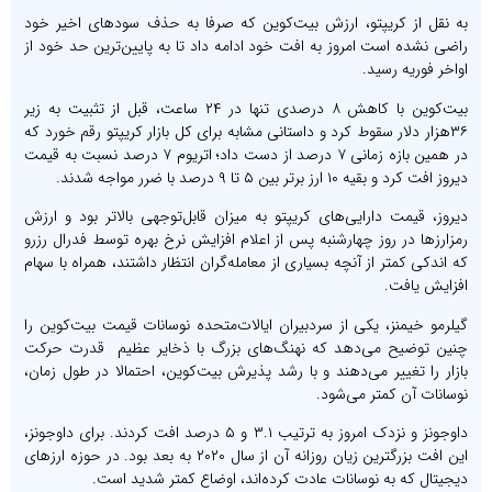
به نقل از کریپتو، ارزش بیت‌کوین که صرفا به حذف سودهای اخیر خود
راضی نشده است امروز به افت خود ادامه داد تا به پایین‌ترین حد خود از
اواخر فوریه رسید.
بیت‌کوین با کاهش ۸ درصدی تنها در ۲۴ ساعت، قبل از تثبیت به زیر
۳۶هزار دلار سقوط کرد و داستانی مشابه برای کل بازار کریپتو رقم خورد که
در همین بازه زمانی ۷ درصد از دست داد؛ اتریوم ۷ درصد نسبت به قیمت
دیروز افت کرد و بقیه ۱۰ ارز برتر بین ۵ تا ۹ درصد با ضرر مواجه شدند.
دیروز، قیمت دارایی‌های کریپتو به میزان قابل‌توجهی بالاتر بود و ارزش
رمزارزها در روز چهارشنبه پس از اعلام افزایش نرخ بهره توسط فدرال رزرو
که اندکی کمتر از آنچه بسیاری از معامله‌گران انتظار داشتند، همراه با سهام
افزایش یافت.
گیلرمو خیمنز، یکی از سردبیران ایالات‌متحده نوسانات قیمت بیت‌کوین را
چنین توضیح می‌دهد که نهنگ‌های بزرگ با ذخایر عظیم قدرت حرکت
بازار را تغییر می‌دهند و با رشد پذیرش بیت‌کوین، احتمالا در طول زمان،
نوسانات آن کمتر می‌شود.
داوجونز و نزدک امروز به ترتیب ۳.۱ و ۵ درصد افت کردند. برای داوجونز،
این افت بزرگترین زیان روزانه آن از سال ۲۰۲۰ به بعد بود. در حوزه ارزهای
دیجیتال که به نوسانات عادت کرده‌اند، اوضاع کمتر شدید است.