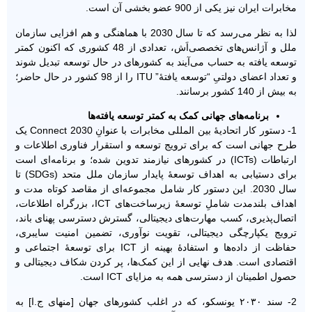
مخابرات ایران نیز یکی از 900 عضو بخشی آن است.
لذا به نظر می‌رسد که تا سال 2030 با هماهنگی و هم افزایی سازمان
ملل و آژانس‌های تخصصی‌اَش، تعدادی از 48 کشوری که اکنون کمتر
توسعه یافته به حساب می‌آیند به کشورهای در حال توسعه تبدیل شوند
و تعداد اعضای دولتیِ “توسعه یافتۀ” ITU را از 98 کشور در حال حاضر؛
به بیش از 140 کشور برسانند.
برنامه‌های جهانی کمک به کمتر توسعه یافته‌ها
1- دستور کار اتحادیۀ بین المللی مخابرات با عنوانِ Connect 2030 یک
طرح جهانی است که برای ترویج توسعه و استقرار فناوری اطلاعات و
ارتباطات (ICTs) در کشورهای نیازمند تدوین شده؛ و برنامه‌ای است
برای دستیابی به اهداف توسعۀ پایدار سازمان ملل متحد (SDGs) تا
سال 2030. این دستور کار شامل مجموعه‌ای از مقاصد کوتاه مدت و
اهداف بلندمدت شاملِ توسعۀ زیرساخت‌های ICT، بزرگراه اطلاعات،
اتصال‌پذیری، کسب مهارت‌های دیجیتالی، گسترش دسترسی پهنای باند،
ترویج یکپارچگی دیجیتالی، تقویت نوآوری، تضمین امنیت سایبری،
حفاظت از داده‌ها و استفادۀ بهینه از ICT برای توسعۀ اجتماعی و
اقتصادی است. هدف نهایی از این کمک‌ها، پر کردن شکاف دیجیتالی و
حصول اطمینان از دسترسی همه به مزایای ICT است.
2- سند ۲۰۳۰ یونسکو، که در اغلب کشورهای جهان [منهای ج.ا] به