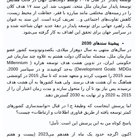
توسعۀ پایدار سازمان ملل متحد، تصویب شد. این سند ۱۷ هدف کلان
را در زمینه‌های مختلفی مانند مبارزه با فقر، حفاظت از محیط زیست،
کاهش تفاوت‌های اجتماعی و… تعریف کرده است. این سند به عنوان
یک راهبرد جهانی برای توسعه پایدار در دهۀ جدید جهان شناخته شده و
در سراسر جهان برای تحقق این اهداف به کار گرفته می‌شود.
پیشینۀ سند‌های 2030
در سال‌های منتهی به سال دوهزار میلادی، یکصدونودوسه کشور عضو
سازمان ملل، منجمله نمایندگان دولت هشتم به علاوه چند سازمان غیر
حکومتی ایران، در تدوین هشت هدف توسعه هزاره ( Millennium
Development Goals :MDGs) به‌جد کوشیدند و در سپتامبر 2000،
سند 2015 را تصویب کردند و متعهد شدند که تا سال 2015 در کوششی
هماهنگ به آن هشت هدف برسند. ولی همۀ کشور‌ها به آن هشت هدف
نرسیدند پس نیاز بود تا آن را متحول سازند و مدت زمان اعتبار آن را از
2015 به 2020 و ئر نهایت به 2030 گسترش دهند.
اما پرسش اینجاست که وظیفۀ ج.ا در قبال «توانمندسازی کشورهای
کمتر توسعه یافته از طریق فناوری اطلاعات و ارتباطات» چیست؟
پاسخ کوتاه من به این پرسش این است: تأمل!
اکنون اگرچه حدود یک ماه از هفدهم می‌2023 (بیست و هفتم