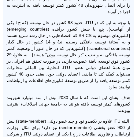
را برای اتصال شهروندان 48 کشور کمتر توسعه یافته به اینترنت به
اجرا در آورند.
با توجه به این که در ITU، حدود 98 کشور در حال توسعه (که ج.ا یکی
از آنهاست)، پنج یا شش کشور برآینده (emerging countries)
{کشورهای موسوم به BRICS که اقتصادهایی در حال رشد سریع هستند
و به آستانۀ توسعه یافتگی رسیده اند} و 14 کشور در حال گذار
(transitional countries) {کشورهایی که در حال عبور از وضعیت کمتر
توسعه یافتگی به وضعیت “در حال توسعه بودن” هستند} ، به علاوۀ 29
کشور فوق توسعه یافتۀ عضویت دارند، در صورت تحقق هم افزایی در
میان همۀ اعضای دولتی عضو ITU، اتحادیۀ بین المللی مخابرات
می‌تواند کمک کند تا مابقی اعضای دولتی خود، یعنی حدود 48 کشور
کمتر توسعه یافته را از طریق توسعۀ فناوری‌های اطلاعات و ارتباطات،
توانمند سازد.
هدف ایشان این است که تا سال 2030 بیش از سه میلیارد شهروند
کشورهای کمتر توسعه یافته بتوانند به جامعۀ جهانی اطلاعات/ اینترنت
بپیوندند.
البته ITU علاوه بر یکصدو نود و چند عضو دولتی (state-member) بیش
از 900 عضو بخشی (sector-member) نیز دارد! برای مثال: وزارت
ارتباطات و فناوری اطلاعات در ج.ا یکی از اعضای دولتی ITU و شرکت