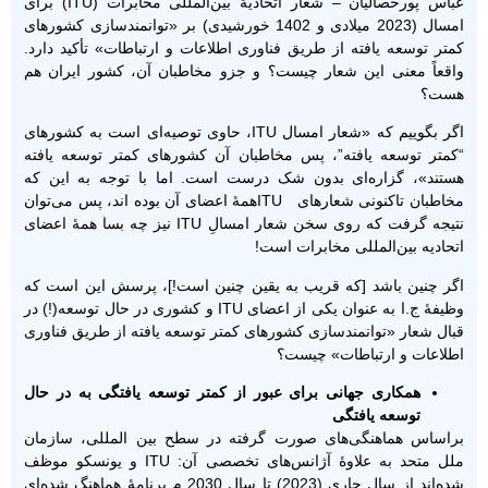
عباس پورخصالیان – شعار اتحادیۀ بین‌المللی مخابرات (ITU) برای
امسال (2023 میلادی و 1402 خورشیدی) بر «توانمندسازی کشورهای
کمتر توسعه یافته از طریق فناوری اطلاعات و ارتباطات» تأکید دارد.
واقعاً معنی این شعار چیست؟ و جزو مخاطبان آن، کشور ایران هم
هست؟
اگر بگوییم که «شعار امسال ITU، حاوی توصیه‌ای است به کشورهای
“کمتر توسعه یافته”، پس مخاطبان آن کشورهای کمتر توسعه یافته
هستند»، گزاره‌ای بدون شک درست است. اما با توجه به این که
مخاطبان تاکنونی شعارهای ITUهمۀ اعضای آن بوده اند، پس می‌توان
نتیجه گرفت که روی سخن شعار امسالِ ITU نیز چه بسا همۀ اعضای
اتحادیه بین‌المللی مخابرات است!
اگر چنین باشد [که قریب به یقین چنین است!]، پرسش این است که
وظیفۀ ج.ا به عنوان یکی از اعضای ITU و کشوری در حال توسعه(!) در
قبال شعار «توانمندسازی کشورهای کمتر توسعه یافته از طریق فناوری
اطلاعات و ارتباطات» چیست؟
همکاری جهانی برای عبور از کمتر توسعه یافتگی به در حال
توسعه یافتگی
براساس هماهنگی‌های صورت گرفته در سطح بین المللی، سازمان
ملل متحد به علاوۀ آژانس‌های تخصصی آن: ITU و یونسکو موظف
شده‌اند از سال جاری (2023) تا سال 2030 م برنامۀ هماهنگ شده‌ای