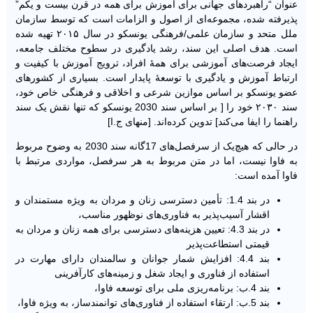
عنوان “راهبردهای جهانی برای آموزش برای همه در قرن بیست و یکم”
پذیرفته شده، مجموعه‌ای از اصول و الزامات است که توسط سازمان
ملل متحد و سازمان علمی/فرهنگی یونسکو در سال ۲۰۱۵ تهیه شده
است. هدف اصلی این سند، رشد یادگیری در سطوح مختلف جامعه،
ایجاد فرصت‌های آموزشی برای همۀ افراد، ترویج آموزش با کیفیت و
ارتباط آموزش و یادگیری با توسعۀ پایدار است. بسیاری از کشورهای
عضو یونسکو بر اساس موازین شرعی و اخلاقی و فرهنگی خاص خود،
سند ۲۰۳۰ خود را [ بر اساس سند 2030 یونسکو که تنها نقش یک سند
راهنما را ایفا می‌کند] تدوین کرده‌اند. [منهای ج.ا]
در حالی که هیچ‌یک از سرفصل‌های 17گانه سند 2030 به وضوح مربوط
به فاوا نیست، اما در متن مربوط به هر سرفصل، مواردی مرتبط با
فاوا آمده است:
در بند 1.4: تأمین دسترسی زنان و مردان به ویژه مستمندان و
اقشار آسیب‌پذیر به فناوری‌های نوظهور مناسب،
در بند 4.3: تعیین هزینه‌های دسترسی برای همه زنان و مردان به
قیمتی استطاعت‌پذیر
بند 4.4: افزایش شمار جوانان و سالمندان دارای مهارت در
استفاده از فناوری و ایجاد شغل و زمینه‌های کارآفرینی
بند 4.ب: برنامه‌ریزی ملی برای توسعه فاوا،
بند 5.ب: ارتقاء استفاده از فناوری‌های توانمندساز، به ویژه فاوا،