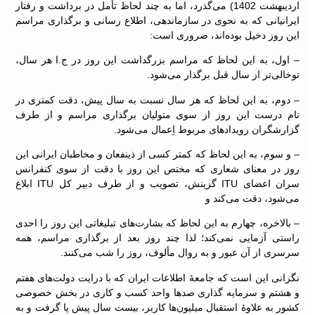
اردیبهشت 1402) می‌گذرد، اما به چند لحاظ تأمل در برداشت و رفتار
ایرانیانی که به نحوی در سازماندهی، اطلاع رسانی و برگذاری مراسم
این روز دخیل بوده‌اند، ضروری است:
– اول، به این لحاظ که مراسم بزرگداشت این روز در ج.ا هر سال،
توخالی‌تر از سال قبل برگذار می‌شود.
– دوم، به این لحاظ که هر سال نسبت به سال پیش، دقت کمتری در
نام درست این روز از سوی متولیان برگذاری مراسم و از طرف
گزارشگران رویدادهای مربوط اِعمال می‌شود.
– و سوم، به این لحاظ که کمتر کسی از ذینفعان و مخاطبان ایرانی این
روز در معنای شعاری که مختص این روز با دقت از سوی کنفرانس
سران اعضای ITU گزینش، تصویب و از طرف دبیر کل ITU ابلاغ
می‌شود، دقت می‌کند و
– بالاخره، چهارم به این لحاظ که بشارت‌های تبلیغاتی این روز را احدی
راستی آزمایی نمی‌کند؛ لذا چند روز بعد از برگذاری مراسم، همه
سرسری از آن عبور و به روال مألوف، روز را شب می‌کنند.
نگرانی این است که جامعۀ اطلاعات ایران که با درایت دولت‌های هفتم
و هشتم و سرمایه گذاری صدها واحد کسب و کاری در بخش خصوصی
کشور به علاوۀ استقبال میلیون‌ها کاربر، بیست سال پیش پا گرفت و به