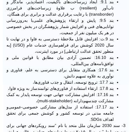
بند 9.1: ایجاد زیرساخت‌های باکیفیت، اعتماد‌پذیر، ماندگار و
تاب‌آور (resilient) ب علاوۀ زیرساخت‌های فرامرزی
(transborder) با رعایت برقراری عدالت و برابری برای همگان،
بند 9.5: پایش و ارتقاء پژوهش‌های علمی‌با به‌روزرسانی
توانایی‌های فنی و افزایش شمار پژوهشگران در بخش خصوصی
در هر یک میلیون نفر از جمعیت،
بند 9.ث: افزایش قابل ملاحظۀ دسترسی به فاوا و در نهایت تا
سال 2020 کوشش برای فراهم‌سازی خدمات عام (USO) [به
منظور تحقق عدالت ارتباطی] در مورد اینترنت،
بند 16.10: تضمین آزادی بیان مطابق با قوانین ملی و
توافق‌نامه‌های بین‌المللی،
بند 17.6: همکاری متقابل برای دسترسی به علم، فناوری و
نوآوری به علاوه تسهیم دانش،
بند 17.7: ترویج توسعه، انتقال و جذب فناوری‌ها،
بند 17.8: ارتقاء استفاده از فناوری‌های توانمندساز به ویژه فاوا،
بند 17.16: افزایش مشارکت جهانی جهت توسعه پایدار به کمک
مشارکت چندسهم‌دارانه (multi-stakeholder)،
بند 17.17: استفاده از مدل‌های مشارکتی خصوصی-عمومی‌و
جامعه مدنی در توسعه کشور و کوشش جمعی برای تحقق
اهداف SDGs.
3- سند 2030 سازمان ملل متحد با نام “سند رویکردهای جهانی برای
توسعه پایدار” در سال ۲۰۱۵ توسط دولت‌های جهان در قالب همایش