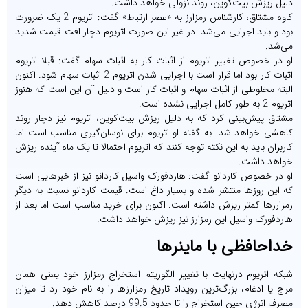
دلیل ریزش بیت‌کوین، روند نزولی خواهد داشت.
کاوه مشتاق، کارشناس رمزارز به «عصر ارتباط» گفت: اتریوم 2 یک ضرورت
بود و باید اجرایی می‌شد. در غیر این صورت اتریوم دچار افت قیمت شدید
می‌شد.
او در خصوص تغییر اتریوم از اثبات کار به اثبات سهام گفت: قبلا اتریوم
اثبات کار بود اما قرار است با اجرایی شدن اتریوم 2 اثبات سهام شود. اکنون
البته مخلوطی از اثبات سهام و اثبات کار است و دلیل آن این است که هنوز
اتریوم 2 به طور کامل اجرایی نشده است.
مشتاق پیش‌بینی کرد که به دلیل ریزش بیت‌کوین، اتریوم نیز دچار روند
کاهشی خواهد شد. به گفته او اتریوم برای نوسان‌گیری مناسب است اما
کاربران باید به این نکته توجه کنند که اتریوم احتمالا تا یک ماه آینده ریزش
خواهد داشت.
او در خصوص کاردانو گفت: هاردفورک واسیل کاردانو نیز از خبرهایی است
که این روزها منتشر شده و بسیار داغ است. قیمت کاردانو نسبت به دیگر
رمزارزها کمتر ریزش داشته است. اکنون برای خرید مناسب است اما بعد از
هاردفورک واسیل این رمزارز نیز ریزش خواهد داشت.
خداحافظی با ماینرها
شبکه اتریوم درنهایت با تغییر الگوریتم استخراج رمزارز خود یعنی همان
مرج یا ادغام، بزرگ‌ترین رویداد تاریخ رمزارزها را به نام خود زد تا میزان
مصرف انرژی حین استخراج را تا حدود 99.5 درصد کاهش دهد.