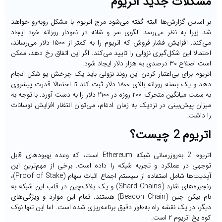
مشکلات جدید اتریوم
بر اساس گزارش‌ها البته گفته می‌شود مرج اتریوم با مشکل روبه‌رو خواهد
شد زیرا به نظر می‌رسد الگوی سر و شانه در نمودار روزانه خود ایجاد
می‌کند. افزایش فشار فروش که اتریوم را به کمتر از ۱۵۰۰ دلار می‌رساند،
احتمالا این شکل‌گیری نزولی را تایید می‌کند. اگر این اتفاق رخ دهد، ممکن
است اصلاح ۳۰ درصدی به هزار دلار ایجاد شود.
اتریوم برای بی‌اعتبار کردن این روند نزولی باید یک چرخش یو شکل انجام
دهد و یک بسته روزانه بالای ۱۸۰۰ دلار ثبت کند تا احتمالا قدرت پیشروی
به سمت میانگین متحرک ۲۰۰ روزه در ۲۱۰۰ دلار را به دست آورد. با توجه به
میزان پیش‌بینی در نزدیک به زمان ادغام، می‌توان انتظار افزایش نوسانات
را داشت.
اتریوم 2 چیست؟
اتریوم 2 به‌روزرسانی شبکه Ethereum است، که وعده بهبودهای قابل
توجهی در عملکرد و تجربه شبکه را داده است. برخی از مهم‌ترین این
آپدیت‌ها شامل استفاده از سیستم اجماع اثبات سهام (Proof of Stake)،
زنجیره‌های شارد (Shard Chains) و یک بلاک‌چین در قلب این شبکه به
نام بیکن چین (Beacon Chain) هستند. تمام‌ این موارد و ویژگی‌های
دیگر، در یک نقشه راه به‌طور دقیق برنامه‌ریزی شده است. اما این تنها نوک
کوه یخ اتریوم ۲ است.