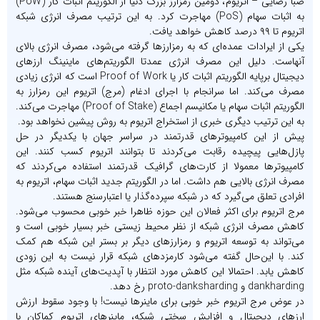
صبا رضایی – اتریوم، دومین رمزارز بزرگ دنیا از الگوریتم اثبات کار (PoW)
به اثبات سهام (PoS) مهاجرت کرد. به این ترتیب مصرف انرژی شبکه
اتریوم تا ۹۹ درصد کاهش خواهد یافت.
یکی از ایرادات عمده‌ای که به رمزارزها گرفته می‌شود، مصرف انرژی بالای
آنهاست. دلیل این مصرف انرژی عمدتا الگوریتم‌های ماینینگ ارزهای
دیجیتال برپایه الگوریتم اثبات کار یا Proof of Work است که انرژی زیادی
مصرف می‌کند. اما سرانجام با اجرای ادغام (مرج) اتریوم این رمزارز به
الگوریتم اثبات سهام یا مکانیسم اجماع (Proof of Stake) مهاجرت می‌کند.
به این ترتیب دیگری خبری از استخراج اتریوم به روش پیشین نخواهد بود.
پیش از این کامپیوترهای قدرتمند در سراسر جهان با یکدیگر در حل
پازل‌هایی پیچیده رقابت می‌کردند تا بتوانند اتریوم کسب کنند. این
کامپیوترها معمولا از کارت‌های گرافیک قدرتمند استفاده می‌کردند که
مصرف انرژی بالایی هم داشت. اما در الگوریتم جدید اثبات سهام، اتریوم به
افرادی تعلق می‌گیرد که در شبکه سپرده‌گذار یا اعتبارسنج هستند.
مرج اتریوم برای اکثر فعالان این حوزه ظاهرا خبر خوبی محسوب می‌شود.
کاهش مصرف انرژی شبکه از نظر محیط زیستی خبر بسیار خوبی است و
می‌تواند به توسعه اتریوم و رمزارزهای دیگر بر بستر این شبکه هم کمک
کند. با این‌حال گفته می‌شود کارمزدهای شبکه قرار نیست به این زودی
کاهش یابد. احتمالا این کاهش مورد انتظار با آپدیت‌های آینده شبکه مثل
dankharding و proto-danksharding رخ دهد.
در عوض مرج اتریوم خبر خوبی برای ماینرها نیست! با وجود سقوط ارزش
ارزهای دیجیتال و افزایش سختی شبکه، ماینرهای اتریوم کماکان با