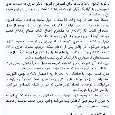
با تولد اتریوم 2.0 ماینرها برای استخراج اتریوم دیگر نیازی به سیستم‌های
کامپیوتری با گرافیک گران قیمت نخواهند داشت و تغییراتی در این شبکه
رخ داده است.
احتمالا شما هم در چند وقت گذشته، با اخبار مربوط به ادغام شبکه اتریوم
روبه‌رو شده‌اید. در این فرایند، الگوریتم استخراج رمزارز اتریوم از مدل
استخراج اثبات کار (PoW) به مکانیزم اجماع اثبات سهام (POS) تغییر
خواهد کرد، اما این تغییر چه تاثیری خواهد داشت؟
مهم‌ترین نکته درباره مرج اتریوم که اکنون نهایی شده، به مصرف انرژی
مربوط می‌شود. در واقع پس از ادغام شبکه اتریوم، مصرف انرژی تا 99
درصد کاهش پیدا می‌کند، زیرا ماینرها برای استخراج اتریوم دیگر نیازی به
سیستم‌های کامپیوتری با گرافیک گران قیمت نخواهند داشت.
این نکته، آن هم در زمانی که بازار کریپتو به دلیل مصرف انرژی بسیار زیاد،
با انتقادات بسیاری مواجه شده، یک مزیت مهم محسوب می‌شود.
مدل اثبات سهام یا Proof of Stake (به اختصار PoS)، نوعی الگورتیم
استخراج رمزارز در سیستم‌های مبتنی بر بلاک‌چین است که در آن ماینرهای
می‌توانند با توجه به تعداد کوین‌هایی که در آن شبکه نگهداری می‌کنند،
تراکنش‌هایی را تایید کنند.
به بیان ساده، با وجود این الگوریتم، مصرف انرژی مربوط به استخراج اتریوم
به میزان قابل‌توجهی کاهش پیدا می‌کند و این روش جدید دوستدار محیط
زیست محسوب می‌شود.