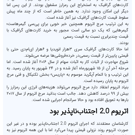
کارت‌های گرافیک به استخراج این رمزارز مشغول بودند. از این پس اما
دیگر این امکان وجود ندارد. به همین خاطر است که از چند ماه پیش
سقوط قیمت کارت‌های گرافیک نیز آغاز شده است.
به این ترتیب مرج اتریوم همچنین خبر خوبی برای پی‌سی گیمرهاست؛
گیمرهایی که یک دو سالی است مجبور به خرید کارت‌های گرافیک با
قیمت چندبرابری نسبت به قیمت رسمی‌
بودند.
اما حالا کارت‌های گرافیک سری ۳هزار انویدیا و ۶هزار ای‌ام‌دی حتی با
قیمتی پایین‌تر از قیمت رسمی‌در خرده‌فروشی‌ها عرضه می‌شوند.
شروع مهاجرت از اثبات کار به اثبات سهام از سال ۲۰۱۶ آغاز شده است. اما
مرحله آخر آن از ۱۵ شهریورماه آغاز شده و در ۲۴ شهریور به پایان رسید. به
این ترتیب و با اتمام آپگرید موسوم به «پاریس» بخش تکنیکال و فنی مرج
اتریوم به پایان رسیده است.
بنیاد اتریوم اعتقاد دارد مرج اتریوم می‌تواند هزینه‌های انرژی این رمزارز را
بیش از ۹۹ درصد کاهش دهد. جالب است بدانید مرج اتریوم از سال ۲۰۱۷
بارها به تعویق افتاده بود و حالا سرانجام اجرایی شده است.
اتریوم 2.0 اجتناب‌ناپذیر بود
کارشناسان معتقدند که اجرای اتریوم 2.0 اجتناب‌ناپذیر بوده و در غیر این
صورت اتریوم روند نزولی قیمتی پیدا می‌کرد اما با این همه اتریوم نیز به