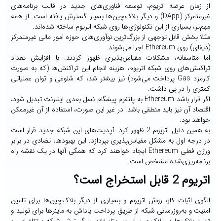
از زمان عرضه اتریوم، توسعه فناوری‌های جدید در قالب برنامه‌های
غیرمتمرکز (DApp) و دیگر بلاک‌چین‌ها بسیار گسترش یافته است. از همه
مهم‌تر، بسیاری از این تکنولوژی‌ها روی شبکه اتریوم ساخته شده‌اند.
مثلا بخش قابل توجهی از بزرگ‌ترین نوآوری‌های حوزه امور مالی غیرمتمرکز
(دیفای) روی Ethereum اجرا می‌شوند.
اما متاسفانه، مشکلات مقیاس‌پذیری ظهور کردند. با افزایش تعداد
تراکنش‌های روی شبکه اتریوم، هزینه انجام این تراکنش‌ها (که به صورت
کارمزد Gas پرداخت می‌شود) نیز بیشتر شد، که شلوغی و توان عملیاتی
کمتری را در پی داشت.
اگر قرار باشد Ethereum به پلتفرم پیشگام نسل بعدی اینترنت تبدیل شود،
اقتصاد آن نیز باید منطقی باشد. در غیر این صورت، استفاده از آن غیرممکن
خواهد بود.
به همین دلیل اتریوم 2 ظهور کرد. آپدیت‌های این شبکه جدید قرار است
در درجه اول به مشکل مقیاس‌پذیری بپردازد. این بهبودها، تضادی در برابر
ورژن فعلی Ethereum ایجاد خواهند کرد که همگی آنها در یک نقشه راه
برنامه‌ریزی‌شده مشخص است.
اتریوم 2 قابل استخراج است؟
الگوی اثبات کار، روش اتریوم و بسیاری از دیگر بلاک‌چین‌ها برای تامین
امنیت و به‌روزرسانی شبکه از طریق پرداخت پاداش به ماینرها برای تولید و
تایید بلاک‌ها در بلاک‌چین است. متاسفانه، با گسترش شبکه و تقاضای رو