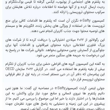
به پلتفرم های اجتماعی از یوتیوب، ایکس گرفته تا فیس بوک،تلگرام و
ردیت ارسال کرده و از آنها خواسته تا اطلاعات درباره تلاش هایشان برای
سرکوب محتوای تروریستی را ارائه کنند.
کمیسیون e-Safty نگران آن است که پلتفرم ها اقدامات کافی برای منع
تروریست ها در استفاده از ویژگی های پخش زنده، الگوریتم ها و سیستم
های توصیه محتوا جهت جذب کاربران انجام نمی دهند.
این رگولاتور از ۲۰۲۲ میلادی اختیاراتی را دریافت کرده تا از شرکت های
بزرگ فناوری اطلاعاتی درباره محتوای غیرقانونی و اقدامات آنها برای
جلوگیری از گسترش چنین محتوایی بخواهد. ناتوانی شرکت ها در پاسخ به
این درخواست به جریمه های سنگین منجر می شود.
به گفته این کمیسیون گروه های افراطی خشن برای جذب کاربران از تلگرام
بیش از بقیه پلتفرم ها استفاده می کنند. در گزارش ۲۰۲۲ سازمان OECD
این پیامرسان که دفتر آن در دبی مستقر است، در رتبه اول از نظر فراوانی
محتوای تروریسم قرار دارد.
جولی اینمن گرنت کمیسیونرe-Safty در مصاحبه ای گفت: ما هنوز نمی
دانیم پلتفرم ها نیروی انسانی و منابع مورد نیاز برای واکنش به این
هشدارها را در اختیار دارند یا خیر اما این موضوع را بررسی می کنیم. ما از
پیشروی در این این زمینه و دستیابی به پاسخ های مورد نظرمان جهت
دریافتن پیروی پلتفرم ها از قانون و جریمه کردن آنها نمی ترسیم.