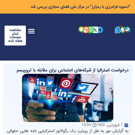
“تسویه فرامرزی با رمزارز” در مرکز ملی فضای مجازی بررسی شد
مشاهده
تمام
صفحات
هفته نامه
درخواست استرالیا از شبکه‌های اجتماعی برای مقابله با تروریسم
1 فروردین, 1403
15:36
به گزارش مهر به نقل از رویترز، یک رگولاتور استرالیایی نامه هایی حقوقی