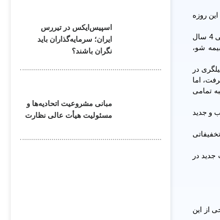
این روزه
اسپیس‌ایکس در تیررس
اینشورتک‌ها یا به عبارتی استارت آپ‌های فعال بیمه‌ای مدعی کاربرد نوآورانه تکنولوژی برای ارایه، توزیع و مدیریت خدمات بیمه‌ای‌اند. طی 4 سال
ایران؛ سرمایه‌گذاران باید
بیمه شو،
نگران باشند؟
یلگری در
رفت، اما
به تمامی
مبانی مشروعیت اتحادیه‌ها و
ب و جدید
مسئولیت هیأت عالی نظارت
تخفیفاتی
 جدید در
ی از این