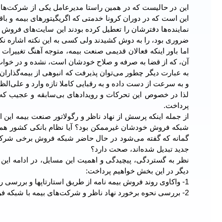
این در حالیست که در همین راستا مدیرعامل یکی از شرکت‌های 
این است که در دوران کرونا خدمتی که اگریگیتورهای بیمه و باقی
نماینده‌ها دفترشان را تعطیل کرده بودند این سایت‌های فروش 
ضروری بود، را به دوش کشیدند ولی کسی به این نکته اشاره نک
اما باور اینکه فعالان قدیمی‌ صنعت بیمه، متوجه آهنگ تغییرات و 
آن، که از قضا به صرفه و صلاح خودشان است، نشده و در خو
به عبارت دیگر چطور می‌توان پذیرفت که انبوهی از بیمه‌گذارا
و به سرعت از دست داده و به رقبایی کاملا تازه وارد و علی‌الظا
لذا در خصوص این تحرکات و رویدادهای بی‌سابقه و عجیب که
پرداخت.
شبکه فروش خودشان غیرممکن بود؟ آیا نظام بانکی کشور هم ب
گمانه که گفته می‌شود در حال حاضر شبکه فروش برخی شرکت‌
جدید تبدیل شده‌اند، صحت دارد؟
نظر به گستردگی، پیچیدگی و اهمیت این مسایل، در ادامه این 
دیگر در این بخش خواهیم پرداخت:
1- واکاوی روند فروش بیمه نامه از طریق استارتاپها و بررسی ریسک توسط آنها
2- بررسی نحوه برخورد نهاد ناظر و شرکت‌های بیمه با شبکه فروش و استارت آپ‌ها (منبع:عصرارتباط)