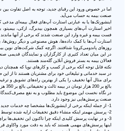
اما در خصوص ورود این رقبای جدید، توجه به اصل تفاوت بین سا
صنعت بیمه به حساب می‌آید.
اخیر استارت آپ‌های بسیاری همچون بیدبرگ، ازکی، بیمیتو، بیم
فست بیمه و غیره وارد این صنعت شدند که برخی از آنها ماندند 
استارت آپ‌ها با کمک داده‌ها، هوش مصنوعی و دیگر روش‌ها، به
روزهای پاندومی‌کرونا شتافتند. اگرچه کمک شرکت‌های نوین بیمه
در این میان تعداد کثیری از کارگزاران و نمایندگان قدیمی‌ 
‌فعالان بیمه به بستر فروش آنلاین گله‌مند هستند.
نکته قابل توجه آنکه برخی از کسب و کارهای نوپا که همچنان 
در سبد خدماتی و تبلیغاتی خود برای مشتریان هستند تا از این ط
برای مثال آنها تخفیف را یکی از بهترین راه‌های تشویق و ترغی
بالغ بر 200 هزار تومان در بیمه ثالث و تخفیفاتی بالغ بر 350 هزار تومان در بیمه‌های بدنه اتومبیل به مشتری ارایه دهند.
در نگاه نخست این موضوع باید مطلوب و به نفع مصرف‌کنندگان 
صنعت پرسش‌هایی نیز وجود دارد.
1- از جمله اینکه برخی از اینشورتک‌ها مشخصا چه خدمات جدید و نوینی ارایه داده‌اند که پیش از این در صنعت بیمه شاهد آن نبودیم؟
2- پرسش مهمتر اینکه منشاء دقیق تخفیفات ارایه شده توسط آنها به مشتریان از کجاست؟
3- و در نهایت پرسش کلیدی اینکه چرا تاکنون این تخفیف‌ها برای مردم لحاظ نمی‌شد و یا در اختیار شبکه فروش قرار نمی‌گرفته است؟
اینها پرسش‌های مهمی‌ هستند که باید به دقت مورد واکاوی قرا