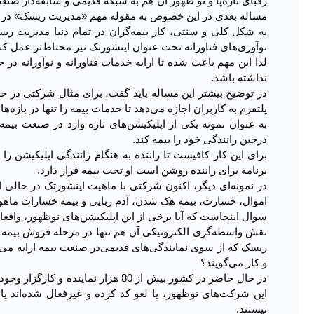
رقبای تازه‌پا و نو ظهور آن هم به شبکه قدیمی‌ و سابقه‌دار ص
مساله بعدی در این خصوص به مقوله مهم «مدیریت ریسک» در ص
به شکل کلی و سنتی، کار بیمه‌گران در تمام دنیا مدیریت ر
نوآوری‌های فناورانه تحت عنوان اینشورتک نیز محتاط‌تر عمل کنن
لذا این مهم باعث شده تا ارایه خدمات فناورانه و نوآورانه د
نداشته باشد.
در توضیح بیشتر این مساله باید گفت، برای مثال شرکتی در حوزه
پلتفرم به کاربران اجازه می‌دهد تا خدمات بیمه را تنها در بازه‌ه
به عنوان نمونه یکی از اپلیکیشن‌های تازه وارد در صنعت بیمه،
درحین رانندگی خود را بیمه کند.
برای این کار کافیست تا راننده به هنگام رانندگی اپلیکیشن ر
برنامه برای راننده روشن است او تحت بیمه قرار دارد.
در نمونه‌ای دیگر، اکنون شرکتی با ماهیت اینشورتک در حالی اقد
اموال، خسارت، بیمه هک شدن، آدم ربایی و بیمه خسارات ماهواره
سوال اینجاست که آیا برخی از این اپلیکیشن‌های نوظهور، واقع
نقش واسطه‌گری الکترونیکی آن هم تنها در مرحله فروش بیمه را
ریسک که از سوی نمایندگی‌های قدیمی‌در صنعت بیمه ارایه می
و کار می‌گویند؟
در حال حاضر در کشور بیش از 80 هزار
این شرکت‌های نوظهور، یا لغو کد کرده و غیرفعال شده‌اند یا ت
نیستند.