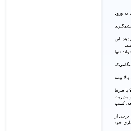
به ورود
 چشمگیری
دهد. این
ند.
اند تنها
نگامی‌که
الا بیمه
 یا صرفا
و مدیریت
عه، کسب
دن برخی از
جاری خود