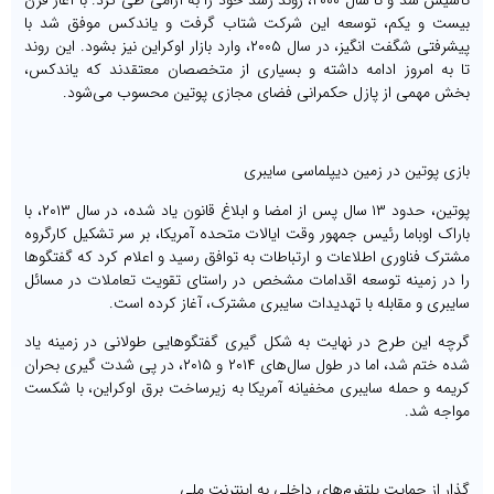
تأسیس شد و تا سال ۲۰۰۰، روند رشد خود را به آرامی طی کرد. با آغاز قرن
بیست و یکم، توسعه این شرکت شتاب گرفت و یاندکس موفق شد با
پیشرفتی شگفت انگیز، در سال ۲۰۰۵، وارد بازار اوکراین نیز بشود. این روند
تا به امروز ادامه داشته و بسیاری از متخصصان معتقدند که یاندکس،
بخش مهمی از پازل حکمرانی فضای مجازی پوتین محسوب می‌شود.
بازی پوتین در زمین دیپلماسی سایبری
پوتین، حدود ۱۳ سال پس از امضا و ابلاغ قانون یاد شده، در سال ۲۰۱۳، با
باراک اوباما رئیس جمهور وقت ایالات متحده آمریکا، بر سر تشکیل کارگروه
مشترک فناوری اطلاعات و ارتباطات به توافق رسید و اعلام کرد که گفتگوها
را در زمینه توسعه اقدامات مشخص در راستای تقویت تعاملات در مسائل
سایبری و مقابله با تهدیدات سایبری مشترک، آغاز کرده است.
گرچه این طرح در نهایت به شکل گیری گفتگوهایی طولانی در زمینه یاد
شده ختم شد، اما در طول سال‌های ۲۰۱۴ و ۲۰۱۵، در پی شدت گیری بحران
کریمه و حمله سایبری مخفیانه آمریکا به زیرساخت برق اوکراین، با شکست
مواجه شد.
گذار از حمایت پلتفرم‌های داخلی به اینترنت ملی