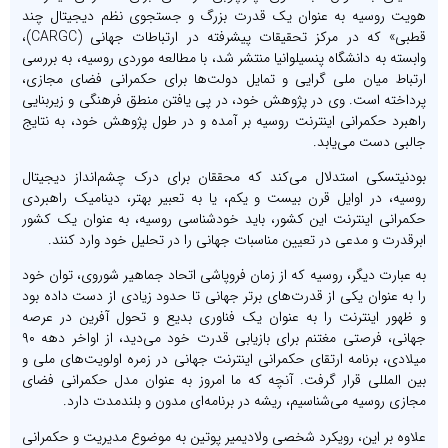
هویت روسیه به عنوان یک قدرت بزرگ و جستجوی نظم دیجیتال چند
قطبی» که در مرکز تحقیقات پیشرفته در ارتباطات جهانی (CARGC)،
وابسته به دانشگاه پنسیلوانیا منتشر شد، با مطالعه موردی روسیه، به بررسی
ارتباط میان ملی گرایی و تمایل دولت‌ها برای حکمرانی فضای مجازی،
پرداخته است. وی در پژوهش خود، در پی یافتن منطق فرهنگی و زیربنایی
راهبرد حکمرانی اینترنت روسیه بر آمده و در طول پژوهش خود، به نتایج
جالبی دست می‌یابد.
بودنیتسکی استدلال می‌کند که محققان برای درک چشم‌انداز دیجیتال
روسیه، در اوایل قرن بیست و یکم، یا به تعبیر بهتر، دینامیک راهبردی
حکمرانی اینترنت این کشور، باید خودشناسی روسیه، به عنوان یک کشور
ابرقدرت و مدعی در تعیین مناسبات جهانی را در تحلیل خود وارد کنند.
به عبارت دیگر، روسیه که از زمان فروپاشی اتحاد جماهیر شوروی، توان خود
را به عنوان یکی از قدرت‌های برتر جهانی تا حدود زیادی از دست داده بود
و ظهور اینترنت را به عنوان یک فناوری بدیع و تحول آفرین در عرصه
جهانی، فرصتی مغتنم برای بازیابی قدرت خود می‌دید، از اواخر دهه ۹۰
میلادی، برنامه ارتقای حکمرانی اینترنت جهانی در زمره اولویت‌های ملی و
بین المللی قرار گرفت. آنچه که ما امروز به عنوان مدل حکمرانی فضای
مجازی روسیه می‌شناسیم، ریشه در برنامه‌ای مدون و بلندمدت دارد.
علاوه بر این، رویکرد شخصی ولادیمیر پوتین به موضوع مدیریت و حکمرانی