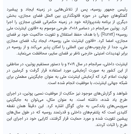
رئیس جمهور روسیه، پس از تلاش‌هایی در زمینه ایجاد و پیشبرد
گفتگوهای جهانی در حوزه قانونگذاری بین الملل فضای مجازی، بخش
دیگری از برنامه بلندپروازانه خود در زمینه حکمرانی فضای مجازی را اجرا
کرد. پوتین سرانجام در دسامبر ۲۰۱۸، طرحی موسوم به «قانون اینترنت ملی
روسیه» (Runet) را با هدف حفظ استقلال و تقویت حاکمیت خود بر فضای
مجازی، امضا کرد. «قانون اینترنت ملی روسیه»، ایجاد یک فضای مجازی
ملی، جدا از چارچوب‌های بین المللی را امکان پذیر می‌کند و از روسیه در
برابر تهدیدات امنیتی خارجی ناظر بر فضای سایبر، محافظت می‌نماید.
اینترنت داخلی، سرانجام در سال ۲۰۱۹ و با دستور مستقیم پوتین، در مناطقی
از این کشور به صورت آزمایشی مورد استفاده قرار گرفت و کرملین در
نهایت اعلام کرد که آزمایش اینترنت ملی به عنوان جایگزینی مطمئن برای
شبکه جهانی اینترنت، با موفقیت انجام شده است.
شواهد و گزارش‌های موجود نیز حکایت از موفقیت نسبی پوتین، در اجرای
طرح یاد شده، داشته است. به عنوان مثال، می‌توان به جایگزینی
سرویس‌های یاندکس به جای گوگل اشاره کرد. این دقیقاً همان نقطه
کلیدی است که پلتفرم‌های داخلی و قدرتمند روسیه که در طول سال‌های
پیشین تقویت شده و مورد حمایت قرار گرفتند، کارایی خود در اجرای این
طرح را اثبات کردند.