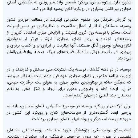
مدون دارد. علاوه بر این، رویکرد شخص ولادیمیر پوتین به حکمرانی فضای
مجازی نیز نقش بسیاری در رویکرد کلان روسیه ایفا می کند.
به گزارش خبرنگار مهر، مفهوم حکمرانی اینترنت در مطالعه موردی کشور
روسیه، مسئله‌ای فراتر از اعمال حاکمیت و تنظیم‌گری در بستر اینترنت
است. مسکو با توسعه روز افزون اینترنت و افزایش میزان استفاده کاربران از
رسانه‌های اجتماعی، برای فضای مجازی، ارزشی فراتر از مصادیق
فناوری‌های نوظهور قائل هستند. آنها اینترنت را ابزاری برای کسب برتری و
پیروزی در رقابت جهانی با دیگر قدرت‌های بزرگ صحنه روابط بین‌الملل
می‌دانند.
روسیه، در دو دهه گذشته، توسعه یک اینترنت ملی مستقل و قدرتمند را در
اولویت برنامه حکمرانی فضای مجازی خود قرار داده است. به نظر می‌رسد
که نخبگان حاکم بر پهناورترین کشور جهان، به عنوان یک ابرقدرت جهانی،
در پی ایجاد نظم و چارچوبی مدون برای ایجاد و شکل دهی به نظم
دیجیتال چند قطبی در جهان آینده است.
برای درک بهتر رویکرد روسیه در موضوع حکمرانی فضای مجازی، باید به
بررسی ابعاد گسترده‌تری از سیاست‌های کلان و رویکرد این کشور در
حوزه‌های مختلف دیگر و پیوند آنها با فضای مجازی پرداخت.
استانیسلاو بودنیتسکی، پژوهشگر حوزه مطالعات روسیه، طی مقاله‌ای
تفصیلی با عنوان «به سوی چارچوبی فرهنگی برای حکمرانی اینترنت: