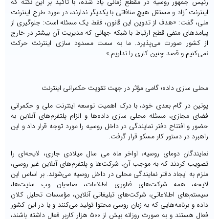
رئیس جمهور روسیه در مقطع زمانی یاد شده، با تاکید بر این نکته که
اینترنت آزاد و مستقل هیچ منافاتی با یکدیگر ندارند، در مورد طرح اینترنت
ملی، گفت: «هدف از تدوین این قانون، فقط یک مسئله است: جلوگیری از
پیامدهای منفی قطع ارتباط با شبکه جهانی که مدیریت آن بیشتر در خارج
از کشور صورت می‌پذیرد. ما به سمت مسدود سازی اینترنت حرکت
نمی‌کنیم و قصد چنین کاری را نداریم.»
محلی سازی داده؛ گامی مؤثر در جهت تقویت حکمرانی اینترنت
پوتین در گام بعدی خود، با درک اهمیت توسعه اینترنت ملی و حکمرانی
فضای مجازی، مسئله محلی سازی داده‌ها و الزام پلتفرم‌های آنلاین به
حضور و افتتاح دفتر نمایندگی در داخل روسیه را مورد توجه قرار داد و این
راهبرد در دستور کار مسکو قرار گرفت.
نمایندگان دومای روسیه، اواخر ماه می سال میلادی جاری، لایحه‌ای را
تصویب کردند که به موجب آن، شرکت‌ها و پلتفرم‌های آنلاین غیر روسی،
ملزم به ایجاد دفتر نمایندگی محلی در داخل روسیه می‌شوند. بر اساس این
لایحه، همه شرکت‌های فناوری اطلاعات، صاحبان وب سایت‌ها،
سیستم‌های اطلاعاتی، شرکت‌های تبلیغاتی آنلاین، مؤسسات تحلیل کلان
داده و برنامه‌هایی که به زبان روسی محتوا تولید می‌کنند و یا در این کشور
فعال هستند و به صورت روزانه بیش از ۵۰۰ هزار کاربر فعال داشته باشند،