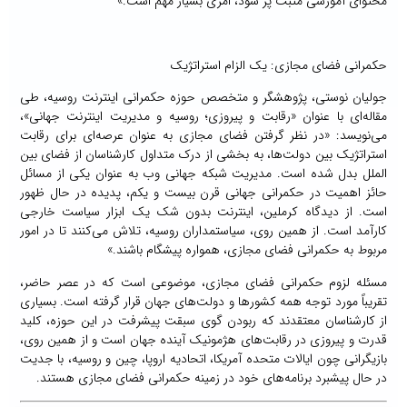
محتوای آموزشی مثبت پر شود، امری بسیار مهم است.»
حکمرانی فضای مجازی: یک الزام استراتژیک
جولیان نوستی، پژوهشگر و متخصص حوزه حکمرانی اینترنت روسیه، طی
مقاله‌ای با عنوان «رقابت و پیروزی؛ روسیه و مدیریت اینترنت جهانی»،
می‌نویسد: «در نظر گرفتن فضای مجازی به عنوان عرصه‌ای برای رقابت
استراتژیک بین دولت‌ها، به بخشی از درک متداول کارشناسان از فضای بین
الملل بدل شده است. مدیریت شبکه جهانی وب به عنوان یکی از مسائل
حائز اهمیت در حکمرانی جهانی قرن بیست و یکم، پدیده در حال ظهور
است. از دیدگاه کرملین، اینترنت بدون شک یک ابزار سیاست خارجی
کارآمد است. از همین روی، سیاستمداران روسیه، تلاش می‌کنند تا در امور
مربوط به حکمرانی فضای مجازی، همواره پیشگام باشند.»
مسئله لزوم حکمرانی فضای مجازی، موضوعی است که در عصر حاضر،
تقریباً مورد توجه همه کشورها و دولت‌های جهان قرار گرفته است. بسیاری
از کارشناسان معتقدند که ربودن گوی سبقت پیشرفت در این حوزه، کلید
قدرت و پیروزی در رقابت‌های هژمونیک آینده جهان است و از همین روی،
بازیگرانی چون ایالات متحده آمریکا، اتحادیه اروپا، چین و روسیه، با جدیت
در حال پیشبرد برنامه‌های خود در زمینه حکمرانی فضای مجازی هستند.