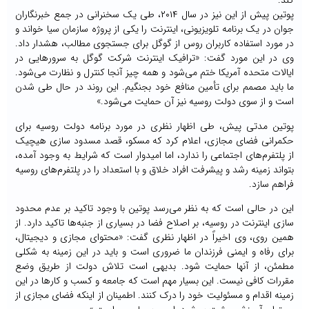
کند.
پوتین پیش از این نیز در سال ۲۰۱۴، طی یک سخنرانی در جمع خبرنگاران
جوان در یک برنامه تلویزیونی، اینترنت را یکی از پروژه سازمان سیا خواند و
در مورد استفاده کاربران روس از گوگل برای جستجوی مطالب، هشدار داد.
وی در این مورد گفت: «ترافیک اینترنت شرکت گوگل به سرورهایی در
ایالات متحده آمریکا ختم می‌شود و همه چیز آنجا کنترل و نظارت می‌شود.
ما باید مصمم برای تأمین منافع خود بجنگیم. این روند در حال طی شدن
است و از سوی دولت روسیه نیز آن حمایت می‌شود.»
پوتین مدتی پیش، طی اظهار نظری در مورد برنامه دولت روسیه برای
حکمرانی فضای مجازی، اعلام کرد که مسکو، قصد مسدود سازی هیچیک
از پلتفرم‌های اجتماعی را ندارد، اما امیدوار است که شرایط به وجود آمده،
بتواند زمینه رشد و پیشرفت افراد خلاق و با استعداد را در پلتفرم‌های روسیه
فراهم سازد.
این در حالی است که به نظر می‌رسد پوتین با وجود تاکید بر عدم محدود
سازی اینترنت در روسیه، بر اصلاح فضا در بسیاری از جنبه‌ها تاکید دارد. از
همین روی، وی اخیراً در اظهار نظری گفت: «محتوای مجازی و دیجیتال،
برای رفاه و ایمنی فرزندان ما ضروری است و باید در این زمینه به شکلی
مطمئن، از آنها حمایت شود. بدیهی است تلاش دولت از طریق وضع
مقررات کافی نیست. این بسیار مهم است که جامعه و کسب و کارها در این
زمینه اقدام و مسئولیت خود را درک کنند. اطمینان از اینکه فضای مجازی از