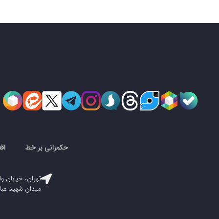
حکمرانی بر خط
اق
تهران، خیابان ول
میدان شهید عباسپور، پلاک ۳