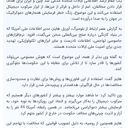
یک مقام ارشد اطلاعاتی ایالات متحده مدعی شد چین و ایران برای هدف
قرار دادن مخالفان، اعم از داخل و فراتر از مرزها، از ابزار سرکوب دیجیتال
استفاده می‌کنند و این موضوع، زنگ خطر فرسایش هنجارهای دموکراتیک
در جهان را به صدا درآورده است.
به گزارش عصر ارتباط از بلومبرگ، آوریل هاینز، مدیر اطلاعات ملی آمریکا که
در بنیاد کارنگی درباره صلح بین‌المللی سخن می‌گفت، افزود: نرم‌افزارهای
جاسوسی تهاجمی، اطلاعات نادرست و سایر ابزارهای تکنولوژیکی، تهدید
جدی برای امنیت ملی ایالات متحده هستند.
به گفته وی بدتر از همه، این موضوع است که هوش مصنوعی می‌تواند
کشورها را قادر سازد تا از تلاش برای مقابله با این حکومت‌ها جلوگیری
کنند.
هاینز گفت: استفاده از این فناوری‌ها و روش‌ها برای نظارت و محدودسازی
مخالفت‌ها در حال فراگیرتر، هدفمندتر و پیچیده‌تر شدن قرار دارد.
وی تاکید کرد: ما شاهد موارد بیشتر و بیشتر از کشورهای دیگر هستیم که
سرکوب دیجیتال را به‌کار می‌گیرند و اتخاذ این رویکردها به نوبه خود، به
فرسایش بیشتر دموکراسی می‌انجامد. در همین رابطه، آمریکا 44 نفر را به
آزار و اذیت چینی‌های مخالف حکومت در خارج از کشور متهم کرد.
هاینز همچنین از روسیه، به دلیل تصویب قوانینی که مخالفت با تهاجم این