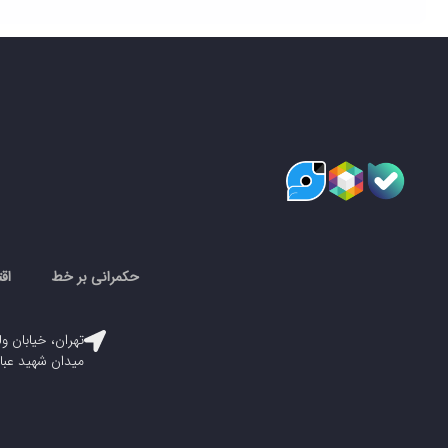
حکمرانی بر خط
اق
تهران، خیابان ول
میدان شهید عباسپور، پلاک ۳