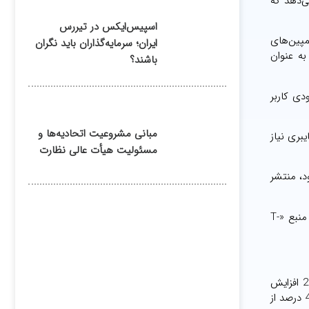
ی‌دهد که
اسپیس‌ایکس در تیررس
شده است که کمپین‌های
ایران؛ سرمایه‌گذاران باید نگران
به عنوان
باشند؟
یل‌ها به صندوق ورودی کاربر
مبانی مشروعیت اتحادیه‌ها و
ایبری نیاز
مسئولیت هیأت عالی نظارت
ه به سرقت برده بود، منتشر
گروه هکری «Lapsus» یک ترابایت داده را دزدید و اعتبار بیش از 70 هزار کاربر انویدیا را فاش کرد. همین باند همچنین 30 گیگابایت کد منبع «T-
در حالی که طبق اعلامیه کمیسیون ارتباطات نیجریه، مصرف داده از 123,648 ترابایت در دسامبر 2019 به 205,880.4 ترابایت تا دسامبر 2020 افزایش
یافت، مطالعه سوفوس (Sophos) نشان داد که 71 درصد از سازمان‌های نیجریه در سال 2021 به‌وسیله باج‌افزار آسیب دیده‌اند، در حالیکه 44 درصد از