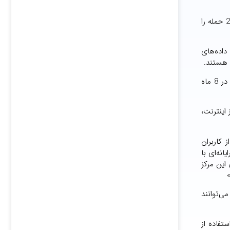
علاوه بر این، یک گزارش اطلاعات تهدید از شرکت امنیت سایبری چک پوینت (Check Point) نشان داد که کسب‌وکارهای نیجریه حدود 2308 حمله را
و داده‌های
برای محافظت در برابر طعمه نیجریه‌ها، کمیسیون ارتباطات این کشور مرکز پاسخگویی به حوادث امنیتی رایانه‌ای (CSIRT) را افتتاح کرد و در 8 ماه
ز اینترنت،
کاربران
نه‌ای با
4 منطقه با رشد فعالیت‌های این مرکز
‌توانند
 ارتباطات نیجریه در مشاوره اخیر خود، پس از اینکه عوامل تهدید «Yanluowang» با استفاده از