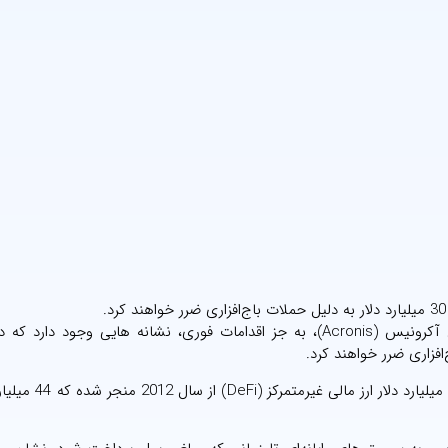
به گزارش سایبربان؛ طبق گزارش جدید شرکت حفاظت سایبری آکرونیس (Acronis)، به جز اقدامات فوری، نشانه هایی وجود
این گزارش خاطرنشان کرد که حملات سایبری به ضرر بیش از 0