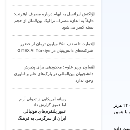
واکنش ایرانسل به ابهام درباره مصرف اینترنت:
دقیقاً به اندازه مصرف ترافیک بین‌الملل از حجم
بسته کسر می‌شود
حمایت تا سقف ۴۵۰ میلیون تومان از حضور
شرکت‌های دانش‌بنیان در GITEX AI Türkiye
معاون وزیر علوم: محدودیتی برای پذیرش
دانشجویان بین‌المللی در پارک‌های علم و فناوری
وجود ندارد
رسانه آمریکایی از تحولی آرام
به نقل از گیزموچاینا، ماه گذشته شرکت آمریکایی- سنگاپوری ریزر اعلام کرد نسل جدید رایانه «ریزر بلید۱۵» با نمایشگر او ال ای دی ۲۴۰ هرتز
اما عمیق گزارش داد
عبور پلتفرم‌های فوتبالی
 MSI نیز اعلام کرد لپ تاپی با همین
ایران از سرگرمی به فرهنگ
ر را از دست داده