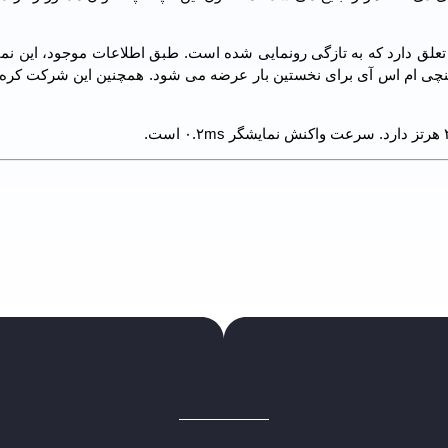
Raider GE۶۷ HX شرکت ام اس آی تعلق دارد که به تازگی رونمایی شده است. طبق اطلاعات موجود، این
ک شرکت کره ای ساخته می شود نیز روی لپ تاپ ۱۵.۶ اینچی ام اس آی برای نخستین بار عرضه می شود. همچنین این شرکت