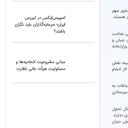
شور سهم
ر لیست بیکاری هستند.
اسپیس‌ایکس در تیررس
ایران؛ سرمایه‌گذاران باید نگران
باشند؟
عی صاحب
بنیان و
زارتخانه
مبانی مشروعیت اتحادیه‌ها و
مینه نقش
مسئولیت هیأت عالی نظارت
ار انجام
باطات به
بیرستانی
ال تحول
 ندارند.
نش بنیان