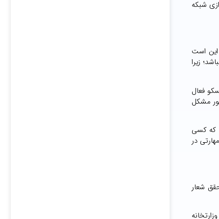
ازی شبکه
 این است
نباشد؛ زیرا
ش آموزش در صنعت ICT کشور، شرکت سیسکو فعال
ار یاد می گیرند. همین رویه یعنی در حوزه آموزش در بخش ICT در کشور مشکل
م که کسی
هارتی در
حقق شعار
زارتخانه