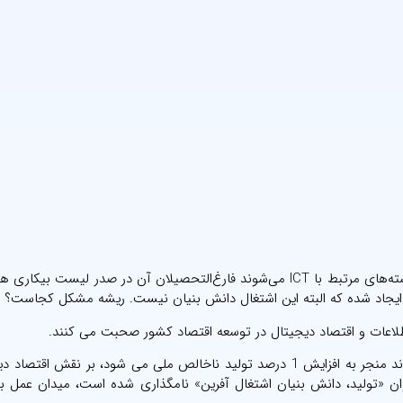
عصر ارتباط – در حالی که بهترین دانش‌آموزان دبیرستانی وارد رشته‌های مرتبط با ICT می‌شوند فارغ‌التحصیلان آن در صدر لیس
کار ایجاد شده که البته این اشتغال دانش بنیان نیست. ریشه مشکل کجاست؟
اعات و اقتصاد دیجیتال در توسعه اقتصاد کشور صحبت می کنند.
مسوولان با تکرار آمارهایی از جمله اینکه 10 درصد رشد پهنای باند منجر به افزایش 1 درصد تولید ناخالص ملی می شود، بر نق
ان «تولید، دانش بنیان اشتغال آفرین» نامگذاری شده است، میدان عمل 