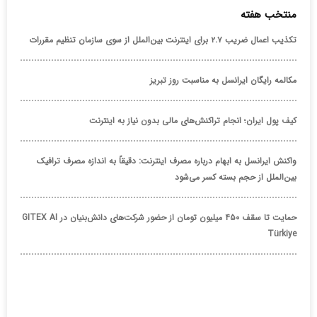
منتخب هفته
تکذیب اعمال ضریب ۲.۷ برای اینترنت بین‌الملل از سوی سازمان تنظیم مقررات
مکالمه رایگان ایرانسل به مناسبت روز تبریز
کیف پول ایران؛ انجام تراکنش‌های مالی بدون نیاز به اینترنت
واکنش ایرانسل به ابهام درباره مصرف اینترنت: دقیقاً به اندازه مصرف ترافیک
بین‌الملل از حجم بسته کسر می‌شود
حمایت تا سقف ۴۵۰ میلیون تومان از حضور شرکت‌های دانش‌بنیان در GITEX AI
Türkiye