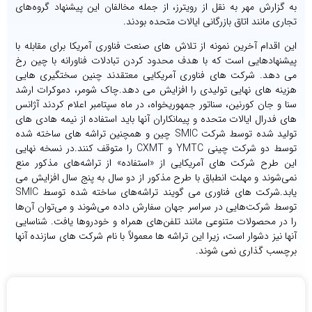
به گزارش مهر به نقل از رویترز، از جمله مخالفان این پیشنهاد گروه‌های
تجاری مانند اتاق بازرگانی ایالات متحده بودند.
این اقدام آخرین نمونه از تلاش های صنعت فناوری آمریکا برای مقابله با
پیشنهادهایی است که با هدف محدود کردن تبادلات فناورانه با چین رخ
می دهد. شرکت های فناوری آمریکایی معتقدند چنین سختگیری هایی
هزینه های نهایی تولیدی را افزایش می دهد.چاک شومر، دموکرات ارشد
سنا و جان کورنین، سناتور جمهوریخواه، در ماه سپتامبر اعلام کردند آژانس
های فدرال ایالات متحده و پیمانکاران آنها باید استفاده از نیمه هادی های
تولید شده توسط شرکت SMIC چین و همچنین تراشه های ساخته شده
توسط دو شرکت چینی YMTC و CXMT را متوقف کنند.در نسخه نهایی
این طرح شرکت های آمریکایی از «استفاده» از تراشه‌های مذکور منع
نمی‌شوند و مهلت انطباق با طرح مذکور از دو سال به پنج سال افزایش می
یابد.شرکت های فناوری می گویند تراشه‌های ساخته شده توسط SMIC
توسط شرکت‌هایی در سراسر جهان سفارش داده می‌شوند و می‌توان آن‌ها
را در محصولات متنوعی مانند تلفن‌های همراه و خودروها یافت. شناسایی
آنها نیز دشوار است، زیرا این تراشه ها معمولاً با نام شرکت های سازنده آنها
برچسب گذاری نمی شوند.