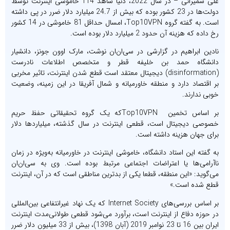
علی شمیرانی – در سال 2022، دنیا شاهد 114 خاموشی اینترنت توسط
دولت‌ها در 23 کشور بوده که بیش از 24.7 میلیارد دلار ضرر در پی داشته
است. به گفته گروه Top10VPN، امسال حداقل 81 خاموشی در 14 کشور
رخ داده که هزینه آن حدود 2 میلیارد دلار بوده است.
نادین ابراهیم در گزارشی در سی‌ان‌ان نوشت، مارک اوون جونز، دانشیار
دانشگاه حمد بن خلیفه قطر و متخصص اطلاعات نادرست
(disinformation) دیجیتال معتقد است قطع شدن اینترنت، تاثیر مخربی
بر اقتصاد دارد و منطقه خاورمیانه و شمال آفریقا در این زمینه، وضعیت
خوبی ندارند.
بر اساس تخمین Top10VPNکه یک گروه تحقیقاتی حفظ حریم
خصوصی دیجیتال است، قطعی اینترنت در سال گذشته، میلیاردها دلار
برای جهان هزینه داشته است.
به گفته این استاد دانشگاه، خاموشی اینترنت در خاورمیانه به‌ویژه در زمان
ناآرامی‌ها یا اعتراضات اجتماعی مرتبط بوده است. وی به سی‌ان‌ان
می‌گوید: «این منطقه، قطعا یکی از بدترین مناطقی است که در آن، اینترنت
قطع شده است.»
بر اساس بررسی‌های Internet Society که یک نهاد غیرانتفاعی بین‌المللی
در حوزه دفاع از اینترنت است، برآورد می‌شود قطعی طولانی‌مدت اینترنت
ایران بین 16 تا 23 نوامبر 2019 (آبان 1398)، بیش از 33 میلیون دلار ضرر