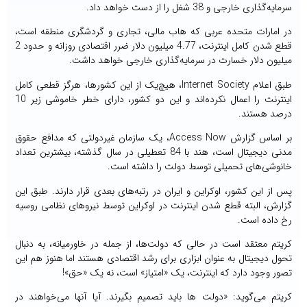
سرمایه‌گذاری خارجی و 38 شغل را از دست خواهد داد.
در امارات متحده عربی که هاب مالی، تجاری و گردشگری منطقه است،
قطع شدن کامل اینترنت، 4.77 میلیون دلار ضرر اقتصادی روزانه و حدود 2
میلیون دلار خسارت در سرمایه‌گذاری خارجی خواهد داشت.
طبق اعلام Internet Society، هیچ‌یک از این کشورها، هرگز قطعی کامل
اینترنت را اعمال نکرده‌اند و این دو کشور، دارای خطر خاموشی زیر 10
درصد هستند.
بر اساس گزارش Access Now، یک سازمان غیردولتی که مدافع حقوق
مدنی دیجیتال است، هند با 84 تعطیلی در سال گذشته، بیشترین تعداد
خانوشی‌های تحمیلی توسط دولت را داشته است.
پس از این کشور، اوکراین و ایران در رتبه‌های بعدی قرار دارند. طبق این
گزارش، البته قطع شدن اینترنت در اوکراین توسط نیروهای نظامی روسیه
رخ داده است.
کریتم معتقد است در حالی که دولت‌ها، از جمله در خاورمیانه، به دنبال
تحول دیجیتال به ‌عنوان ابزاری برای رشد اقتصادی هستند اما هنوز هم این
تصور وجود دارد که اینترنت، یک «امتیاز» است، نه یک «حق»!
کریتم می‌گوید: «دولت ها باید تصمیم بگیرند. آیا آنها می‌خواهند در