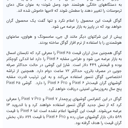
به دستگاههای خانگی هوشمند خود وصل شوند؛ به عنوان مثال دمای
ترموستات را تغییر دهند یا مطمئن شوند که لامپها خاموش شده اند.
گوگل قیمت این محصول را اعلام نکرد و تنها گفت یک محصول گران
خواهد بود که در پاییز به بازار عرضه می شود.
پیش از این شرکتهای دیگر مانند ال جی، سامسونگ و هواوی، ساعتهای
هوشمندی را با استفاده از نرم افزار گوگل ساخته بودند.
گوگل همچنین مدل ارزان قیمت Pixel ۶a را معرفی کرد که تابستان امسال
به بازار عرضه می شود و طراحی مشابه Pixel ۶ را دارد اما اندکی کوچکتر
بوده و قیمتش ۴۴۹ دلار است. شارژ این گوشی در حالت حداکثر صرفه
جویی در مصرف باتری، حداکثر ۷۲ ساعت دوام دارد. همچنین از تراشه
اختصاصی گوگل تنسور استفاده می‌کند و به این ترتیب قدرت مشابه
گوشیهای گران قیمت‌تر Pixel ۶ و Pixel ۶ Pro را دارد. گوشی Pixel ۶a
پنج سال به‌روزرسانی امنیتی دریافت خواهد کرد.
گوگل در این کنفرانس گوشیهای پرچمدار Pixel ۷ و Pixel ۷ Pro را معرفی
کرد که از نسل جدید گوگل تنسور استفاده خواهند کرد و با اندروید ۱۳
عرضه می‌شوند. قیمت این گوشیها اعلام نشده است اما Pixel ۶ با قیمت
۵۹۹ دلار، بازار گوشیهای میان رده و Pixel ۶ Pro با قیمت ۸۹۹ دلار، بخش
گران قیمت را هدف گرفته بود.