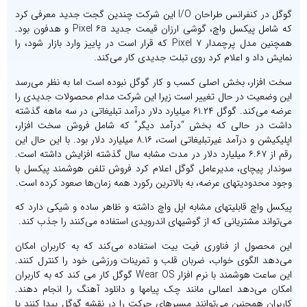
گوگل در کنفرانس طراحان I/O این شرکت چندین گجت جدید معرفی کرد
که شامل پیکسل واچ، گوشی ارزان قیمت جدید Pixel ۶a و هدفون بود.
همچنین مدل پرچمدار Pixel ۷ که قرار است در پاییز وارد بازار شود، را
نمایش داد و اعلام کرد روی تبلت جدیدی کار می‌کند.
سخت افزار، بخش اصلی کسب و کار گوگل نبوده است اما به نظر می‌رسد
این وضعیت در حال تغییر است زیرا این شرکت مدام محصولات جدیدی را
عرضه می‌کند. گوگل ۶۱.۲۴ میلیارد دلار درآمد تبلیغاتی در سه ماهه گذشته
داشت در حالی که بخش “درآمد دیگر” که شامل فروش سخت افزار،
اپلیکیشن و درآمد غیرتبلیغاتی است، ۸.۱۶ میلیارد دلار بود. با این حال این
رقم از ۶.۶۷ میلیارد دلار در مدت مشابه سال گذشته افزایش داشته است.
سوندار پیچای، مدیرعامل گوگل اعلام کرد فروش تلفن هوشمند پیکسل با
وجود محدودیتهای عرضه، به بالاترین رکورد همه زمان‌ها صعود کرده است.
پیکسل واچ قابلیتهای مشابه اپل واچ داشته و ظاهر ساده و شیکی دارد که
می‌تواند مشتریانی که از گوشیهای اندرویدی استفاده می‌کنند را جذب کند.
این محصول از فناوری فیت بیت استفاده می‌کند که به کاربران امکان
می‌دهد الگوی خواب، ضربان قلب و تمرینات ورزشی خود را کنترل کنند.
این ساعت هوشمند با نرم افزار Wear OS گوگل کار می کند که به کاربران
امکان می‌دهد اعمالی مانند چک پیامها و دانلود آهنگ را انجام دهند.
کاربران همچنین می‌توانند مسیرهای حرکت را در نقشه گوگل پیدا کنند یا