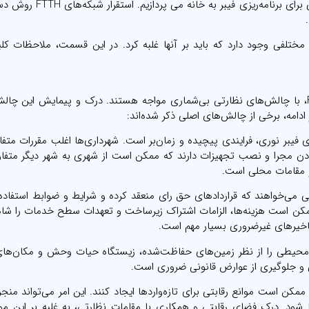
در این بخش، به دنیای شگفت‌انگیز پیمایش در چشم‌انداز نظارتی برای بر
 مختلفی وجود دارد که باید بر آنها غلبه کرد. در این قسمت، ملاحظات کل
اپراتورهای مخابراتی هنگام برنامه‌ریزی و اجرای شبکه‌های FTTH، با چالش‌های نظارتی بی‌شماری مواجه هستند. درک و پیمایش ای
 ادامه، برخی از چالش‌های اصلی ذکر شده‌اند:
 فیبر نوری، فرایندی پیچیده و زمان‌بر است. شهرداری‌ها اغلب مقررات متفا
دادن مجرا و نصب تجهیزات دارند که ممکن است از شهری به شهر دیگر متفا
 و مقامات محلی است.
تی می‌خواهند که قراردادهای حق رای منعقد کرده و شرایط و ضوابط استفاده
و ممکن است هزینه‌ها، الزامات اشتراک زیرساخت و تعهدات سطح خدمات را شا
 تاخیرهای غیرضروری بسیار مهم است.
د مقررات زیست‌محیطی را از نظر زمین‌های حفاظت‌شده، زیستگاه حیات وحش و مکان‌ه
 و جلوگیری از عوارض قانونی ضروری است.
مکن است موانع رقابتی برای تازه‌واردها ایجاد کنند. این امر می‌تواند منجر 
شود. درک فضای رقابتی و همکاری با مقامات نظارتی، به غلبه بر این م