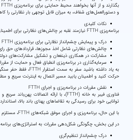
بگ
و دستورالعمل‌های شفاف، به میزان قابل توجهی بار نظارتی را کاهش دهند و پ
نکات کلیدی
برنامه‌ریزی FTTH نیازمند غلبه بر چالش‌های نظارتی برای اطمینان از استقرار موفقیت‌آمیز آن است. خلاصه نکات کلیدی در این زمینه عبارتند از:
درک و پیمایش چشم‌انداز نظارتی برای برنامه‌ریزی FTTH بسیار مهم است.
چالش‌های نظارتی شامل اخذ مجوزها، قراردادهای حق را
مشارکت در همکاری ذینفعان و تشکیل مشارکت‌های دولتی 
سرمایه‌گذاری در برنامه‌ریزی انطباق فعال و حمایت از مقررات کارآمد ب
به یاد داشته باشید سف
حرکت کنید و اطمینان یابید مسیر اتصال به اینترنت سریع و مط
نقش مقررات در برنامه‌ریزی و اجرای FTTH
فناوری فیبر به خانه (FTTH)، با ارائه اتصال
توانایی خود برای رسیدگی به تقاضاهای پهنای باند بالا، استاند
با این حال، برنامه‌ریزی و اجرای موفق شبکه‌های FTTH، مستلزم بررسی دقیق مقررات حاکم بر این فناوری است.
در این بخش، چگونگی شکل‌دهی مقررات به استراتژی‌های برنامه‌ریزی و اجرای FTTH و تاثیر آنها بر این فناوری پیش
درک چشم‌انداز تنظیم‌گری