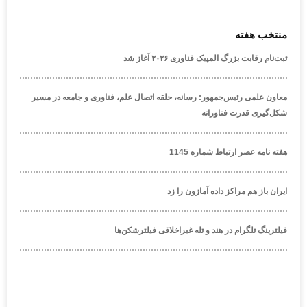
منتخب هفته
ثبت‌نام رقابت بزرگ المپیک فناوری ۲۰۲۶ آغاز شد
معاون علمی رئیس‌جمهور: رسانه، حلقه اتصال علم، فناوری و جامعه در مسیر
شکل‌گیری قدرت فناورانه
هفته نامه عصر ارتباط شماره 1145
ایران باز هم مراکز داده آمازون را زد
فیلترینگ تلگرام در هند و تله غیراخلاقی فیلترشکن‌ها