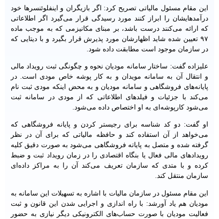
این مقام مسئول مالیاتی تصریح کرد: اگر بازیگران و اینفلوئنسرها خود
درآمدهایشان را ابراز کنند مورد رسیدگی قرار می‌گیرد اگر اطلاعاتی
که ارائه می‌کنند درست باشد، بر مبنای مکانیزمی که به موجب ماده
۹۷ تعیین شده شاید اظهارشان مورد پذیرش قرار بگیرد و با دیتایی که
در سازمان موجود است مطابقت داده شود.
علیزاده گفت: ساختار سامانه مودیان نحوه و چگونگی ثبت رویداد مالی
و انتقال آن به سامانه مویدان و به کار پوشه خاص مودی است. در
پایانه‌های فروشگاهی و سامانه مودیان و به محض اینکه مودی ثبت نام
می‌کند با جزئیات و فیلدهای اطلاعاتی که از مودی در سامانه ثبت
می‌شود کارپوشه‌ای به او اختصاص داده می‌شود.
او گفت: دو کد شناسه برای رجیستر کردن و پایانه فروشگاهی که
می‌خواهد از آن استفاده کند و حافظه مالیاتی که برای آن در نظر
گرفته شده و متصل به پایاته فروشگاهی می‌شود به صورت دقیق کلیه
رویدادهای مالی فعال یا بنگاه اقتصادی را در زمان رویداد ثبت و ضبط
کرده و با متدی که سازمان تعریف می‌کند آن را به مراکز داده‌ای
سازمان منتقل کند.
این مقام مسئول در سازمان مالیات با اشاره به تسهیلات این سامانه به
مودیان هم یاد آورشد: با راه اندازی و اجرایی شدن این قانون و ثبت
فعالیت مودیان با صورت حساب‌های الکترونیکی دیگر نیازی به حضور