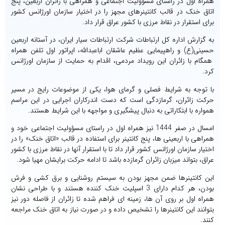
همراه اول در راستای مسؤولیت اجتماعی و همراهی با زائران اربعین، پنج
اتاق خنک در قالب کانتینرهای مجهز را در اختیار سازمان اورژانس کشور
برای استقرار در نقاط مرزی با کشور عراق قرار داد.
به گزارش اداره کل ارتباطات شرکت ارتباطات سیار ایران، در آستانه اربعین
حسینی(ع) و راهپیمایی عظیم عاشقان اباعبدالله، اپراتور اول تلفن همراه
همگام با زائران این رویداد مردمی، اقدام به حمایت از سازمان اورژانس
کرد.
با توجه به شرایط فصلی و گرمای هوا، یکی از موضوعات رایج در مسیر
حرکت زائران، گرمازدگی است که دست اندرکاران اجرایی در این مراسم
همواره با ابتکاراتی به دنبال پیشگیری و مواجهه با این شرایط هستند.
امسال در صفر 1444 نیز همراه اول در راستای مسؤولیت اجتماعی خود و
همراهی با اربعینی ها، پنج کانتینر برای استفاده در قالب «اتاق خنک» را در
اختیار سازمان اورژانس کشور قرار داد تا با استقرار آنها در نقاط مرزی با کشور
عراق، بتواند میزبان زائران گرمازده باشد تا ادامه حرکت برایشان مهیا شود.
این کانتینرها ضمن مجهز بودن به سیستم روشنایی و برق کشی و فرش
بودن، هر کدام دارای 3 اسپلیت خنک کننده هستند و با طراحی نشان
همراه اول بر روی آن ها، زمینه ای فراهم شده تا زائران از فاصله دور نیز
بتوانند این کانتینرها را تشخیص داده و در صورت نیاز به اتاق خنک مراجعه
کنند.