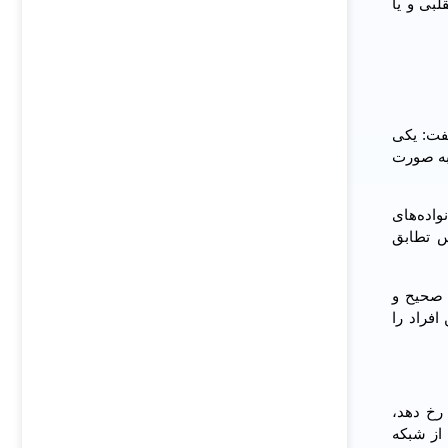
بی و یا
فت: یکی
 تزریق واکسن مربوط می‌شود. متأسفانه این معرفی‌‎نامه‎‌ها کاملاً به صورت
اده‌های
پس تطابق
ت صحیح و
افراد را
رخ دهد،
ارج از شبکه