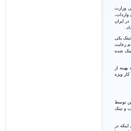
ی وزارت
واردات،
در ایران
تیتک یکی
دم رعایت
یتک شده
هینه از
کار ویژه
کسن توسط
ب و تیتک
اینکه در