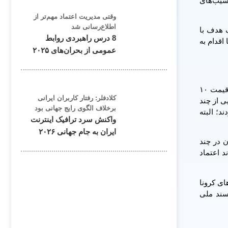
آسیب‌های
وقتی مدیریت اعتماد مهم‌تر از
اطلاع‌رسانی شد
ک هدف با
8 درس راهبردی روابط
اقدام به
عمومی از بحران‌های ۲۰۲۵
در همین ارتباط محسن علیزاده، عضو کمیسیون اقتصادی مجلس گفته در برخی از خیابان‌ها و بازار سیاه ناصرخسرو، واکسن فایزر با قیمت ۱۰
کلادفلر: رفتار کاربران ایرانی
ی از چند
برخلاف الگوی رایج جهانی بود
؛ البته
واکنش سرد ترافیک اینترنت
ایران به جام جهانی ۲۰۲۶
ن در چند
د اعتماد
ی کرونا
سند ملی