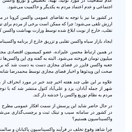
عدم شفافیت در مورد تولید، تهیه، تخصیص و توزیع واکسن کرون
اجتماعی و عدم اعتماد مردم به یکدیگر و حاکمیت می‌شود.
در کشور ما نیز با توجه به تقاضای عمومی واکسن کرونا در می
ارزش تلقی می‌شود؛ چرا که ممکن است برخی از مردم برای تزریق ه
تقلب، خارج از نوبت ابلاغ شده توسط وزارت بهداشت واکسن کرو
ایجاد بازار سیاه واکسن تقلبی و تزریق خارج از برنامه واکسینا
میلیون تومان فروخته می‌شود. البته به گفته وی این واکسن‌ها تقل
جعبه واکسن فایزر در فضای مجازی دست به دست شد که برخی ا
صحت این ویدئو‎‌ها و اخبار فضای مجازی توسط محمدرضا شانه‌ساز رئیس سازمان غذا و دارو، تأیید نشد.
علاوه بر این طی چند هفته اخیر چند خبر در مورد انحراف از 
شهر از جمله آبادان، یزد و علی‌آباد کتول منتشر شد که با تو
مردم به نظام توزیع واکسن را خدشه دار کند.
در حال حاضر شاید این پرسش از سمت افکار عمومی مطرح شود 
در کشور در سامانه سیب و تیتک ثبت و برچسب‌گذاری می‌شو
واکسیناسیون هستیم؟
چرا شاهد وقوع تخلف در فرآیند واکسیناسیون پاکبانان و سالمن