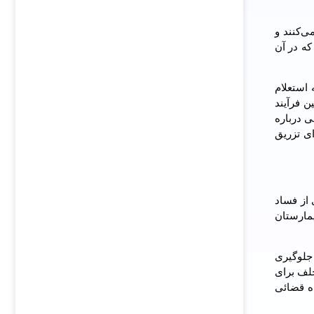
رداتی و تولید شده در ابتدا بارکد دوبعدی و کد UID دریافت می‌کنند و
که در آن
ه استعلام
 فرآیند
ی درباره
ای تزریق
زم برای جلوگیری از فساد
یمارستان
 جلوگیری
خلف برای
ه قضائی