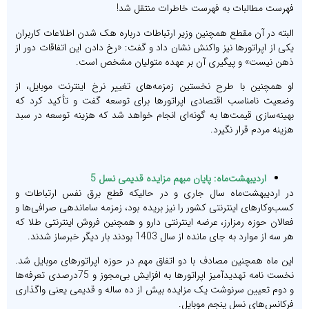
فهرست مطالبات به فهرست خاطرات منتقل شد!
البته در آن مقطع همچنین وزیر ارتباطات درباره هک شدن اطلاعات کاربران
یکی از اپراتورها نیز واکنش نشان داد و گفت: «رخ دادن این اتفاقات دور از
ذهن نیست» و پیگیری آن بر عهده متولیان مشخص است.
او همچنین با طرح نخستین زمزمه‌های تغییر نرخ اینترنت موبایل، از
وضعیت نامناسب اقتصادی اپراتورها برای توسعه گفت و تأکید کرد که
بهینه‌سازی قیمت‌ها به گونه‌ای انجام خواهد شد که هزینه توسعه در سبد
هزینه مردم قرار نگیرد.
اردیبهشت‌ماه: پایان مبهم مزایده قدیمی نسل 5
در اردیبهشت‌ماه سال جاری و در حالیکه قطع برق نفس ارتباطات و
کسب‌وکارهای اینترنتی کشور را نیز بریده بود، زمزمه ساماندهی صرافی‌ها و
فعالان حوزه رمزارز، عرضه اینترنتی دارو و همچنین فروش اینترنتی طلا که
هر سه از موارد به جای مانده از سال 1403 بودند بار دیگر خبرساز شدند.
این ماه همچنین مصادف با دو اتفاق مهم در حوزه اپراتورهای موبایل شد.
نخست نامه تهدیدآمیز اپراتورها به افزایش بی‌مجوز و 75درصدی تعرفه‌ها
و دوم تعیین سرنوشت یک مزایده بیش از ده ساله و قدیمی یعنی واگذاری
فرکانس‌های نسل پنجم موبایل.