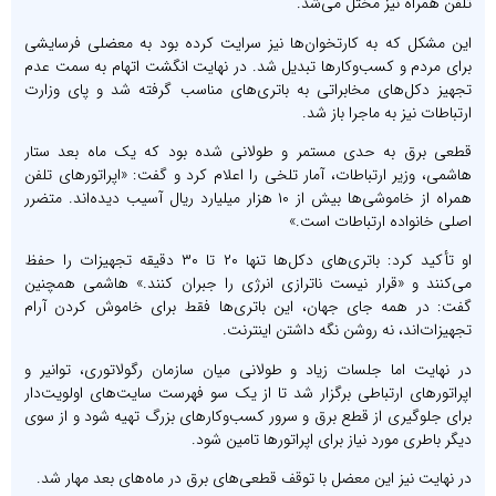
تلفن همراه نیز مختل می‌شد.
این مشکل که به کارتخوان‌ها نیز سرایت کرده بود به معضلی فرسایشی
برای مردم و کسب‌وکارها تبدیل شد. در نهایت انگشت اتهام به سمت عدم
تجهیز دکل‌های مخابراتی به باتری‌های مناسب گرفته شد و پای وزارت
ارتباطات نیز به ماجرا باز شد.
قطعی برق به حدی مستمر و طولانی شده بود که یک ماه بعد ستار
هاشمی، وزیر ارتباطات، آمار تلخی را اعلام کرد و گفت: «اپراتورهای تلفن
همراه از خاموشی‌ها بیش از ۱۰ هزار میلیارد ریال آسیب دیده‌اند. متضرر
اصلی خانواده ارتباطات است.»
او تأکید کرد: باتری‌های دکل‌ها تنها ۲۰ تا ۳۰ دقیقه تجهیزات را حفظ
می‌کنند و «قرار نیست ناترازی انرژی را جبران کنند.» هاشمی همچنین
گفت: در همه جای جهان، این باتری‌ها فقط برای خاموش کردن آرام
تجهیزات‌اند، نه روشن نگه داشتن اینترنت.
در نهایت اما جلسات زیاد و طولانی میان سازمان رگولاتوری، توانیر و
اپراتورهای ارتباطی برگزار شد تا از یک سو فهرست سایت‌های اولویت‌دار
برای جلوگیری از قطع برق و سرور کسب‌وکارهای بزرگ تهیه شود و از سوی
دیگر باطری مورد نیاز برای اپراتورها تامین شود.
در نهایت نیز این معضل با توقف قطعی‌های برق در ماه‌های بعد مهار شد.