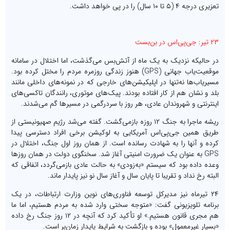
تعزیری درجه ۴ (۵ تا ۱۰ سال) را در پی خواهد داشت.
۲۳ تیر: جی‌پی‌اس در بن‌بست
در حالیکه نزدیک به یک ماه از آتش‌بس می‌گذشت، اما اختلال در سامانه
موقعیت‌یاب جهانی (GPS) هنوز زندگی روزمره مردم را مختل کرده بود.
مسیریاب‌ها نه‌تنها در اپلیکیشن‌های خارجی که در نمونه‌های داخلی مانند
بلد و نشان هم از کار افتاده بودند. پیک‌های موتوری، رانندگان تاکسی‌های
اینترنتی و شهروندان عادی، هر روز با سردرگمی در مسیرها گم می‌شدند.
ریشه ماجرا به جنگ ۱۲ روزه بازمی‌گشت. گفته می‌شد رژیم صهیونیستی از
طریق همین جی‌پی‌اس آمریکایی به لوکیشن برخی افراد دسترسی پیدا
کرده و آنها را به شهادت رسانده است. از همان روز اول جنگ، اختلال در
GPS به عنوان یک ضرورت امنیتی آغاز شد. سخنگوی دولت در همان روزها
وعده داده بود که سیستم «به‌زودی» به حالت عادی بازمی‌گردد، اتفاقی که
البته رخ نداد و تقریبا تا پایان سال و آغاز سال نو نیز پایدار ماند.
۲۴ تیرماه نیز مدیرکل توسعه فناوری‌های نوین وزارت ارتباطات، در یک
برنامه تلویزیونی گفت: «متوجه سختی وارد شده به مردم هستیم، اما ما
هم مجری قانون هستیم.» او تأکید کرد که آنچه در ۱۲ روز جنگ رخ داده
«بسیار غیرمعمول» بوده و بازگشت به شرایط پایدار زمان‌بر است.