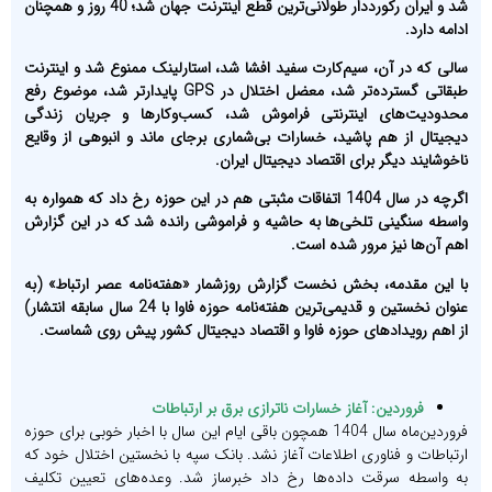
شد و ایران رکورددار طولانی‌ترین قطع اینترنت جهان شد؛ 40 روز و همچنان
ادامه دارد.
سالی که در آن، سیم‌کارت سفید افشا شد، استارلینک ممنوع شد و اینترنت
طبقاتی گسترده‌تر شد، معضل اختلال در GPS پایدارتر شد، موضوع رفع
محدودیت‌های اینترنتی فراموش شد، کسب‌وکارها و جریان زندگی
دیجیتال از هم پاشید، خسارات بی‌شماری برجای ماند و انبوهی از وقایع
ناخوشایند دیگر برای اقتصاد دیجیتال ایران.
اگرچه در سال 1404 اتفاقات مثبتی هم در این حوزه رخ داد که همواره به
واسطه سنگینی تلخی‌ها به حاشیه و فراموشی رانده شد که در این گزارش
اهم آن‌ها نیز مرور شده است.
با این مقدمه، بخش نخست گزارش روزشمار «هفته‌نامه عصر ارتباط» (به
عنوان نخستین و قدیمی‌ترین هفته‌نامه حوزه فاوا با 24 سال سابقه انتشار)
از اهم رویدادهای حوزه فاوا و اقتصاد دیجیتال کشور پیش روی شماست.
فروردین: آغاز خسارات ناترازی برق بر ارتباطات
فروردین‌ماه سال 1404 همچون باقی ایام این سال با اخبار خوبی برای حوزه
ارتباطات و فناوری اطلاعات آغاز نشد. بانک سپه با نخستین اختلال خود که
به واسطه سرقت داده‌ها رخ داد خبرساز شد. وعده‌های تعیین تکلیف