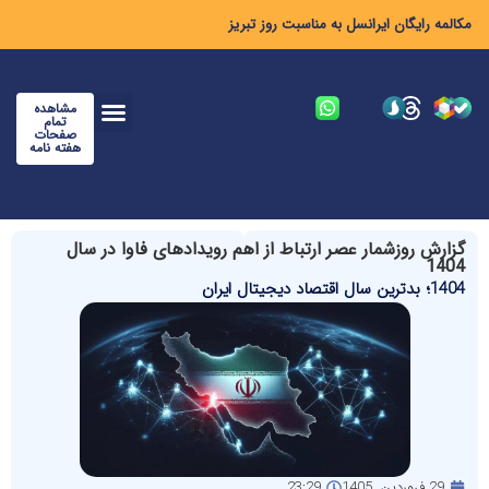
مکالمه رایگان ایرانسل به مناسبت روز تبریز
مشاهده
تمام
صفحات
هفته نامه
گزارش روزشمار عصر ارتباط از اهم رویدادهای فاوا در سال
1404
1404؛ بدترین سال اقتصاد دیجیتال ایران
29 فروردین, 1405
23:29