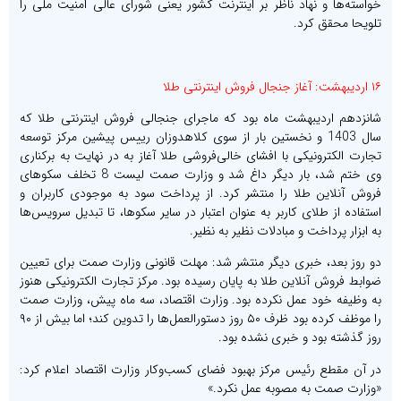
خواسته‌ها و نهاد ناظر بر اینترنت کشور یعنی شورای عالی امنیت ملی را
تلویحا محقق کرد.
۱۶ اردیبهشت: آغاز جنجال فروش اینترنتی طلا
شانزدهم اردیبهشت ماه بود که ماجرای جنجالی فروش اینترنتی طلا که
سال 1403 و نخستین بار از سوی کلاهدوزان رییس پیشین مرکز توسعه
تجارت الکترونیکی با افشای خالی‌فروشی طلا آغاز به در نهایت به برکناری
وی ختم شد، بار دیگر داغ شد و وزارت صمت لیست 8 تخلف سکوهای
فروش آنلاین طلا را منتشر کرد. از پرداخت سود به موجودی کاربران و
استفاده از طلای کاربر به عنوان اعتبار در سایر سکوها، تا تبدیل سرویس‌ها
به ابزار پرداخت و مبادلات نظیر به نظیر.
دو روز بعد، خبری دیگر منتشر شد: مهلت قانونی وزارت صمت برای تعیین
ضوابط فروش آنلاین طلا به پایان رسیده بود. مرکز تجارت الکترونیکی هنوز
به وظیفه خود عمل نکرده بود. وزارت اقتصاد، سه ماه پیش، وزارت صمت
را موظف کرده بود ظرف ۵۰ روز دستورالعمل‌ها را تدوین کند؛ اما بیش از ۹۰
روز گذشته بود و خبری نشده بود.
در آن مقطع رئیس مرکز بهبود فضای کسب‌وکار وزارت اقتصاد اعلام کرد:
«وزارت صمت به مصوبه عمل نکرد.»