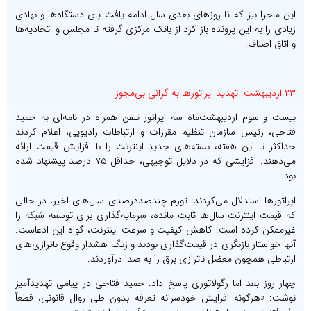
این ماجرا نیز که تا روزهای بعدی سال ادامه یافت پای دستگاه‌ها و نهادی
زیادی را به این پرونده باز کرد از بانک مرکزی گرفته تا مجلس و اتحادیه‌ها
و اتاق اصناف.
۲۳ اردیبهشت: تهدید اپراتورها به گرانی بی‌مجوز
بیست و سوم اردیبهشت‌ماه سه اپراتور تلفن همراه در نامه‌ای به حمید
فتاحی، رئیس سازمان تنظیم مقررات و ارتباطات رادیویی، اعلام کردند
حداکثر تا این هفته، بسته‌های جدید اینترنت را با افزایش قیمت ارائه
می‌دهند. افزایشی که در دلایل توجیهی، حداقل ۷۵ درصد پیشنهاد شده
بود.
اپراتورها استدلال می‌کردند: تورم چندصددرصدی سال‌های اخیر، در حالی
که قیمت اینترنت سال‌ها ثابت مانده، سرمایه‌گذاری برای توسعه شبکه را
غیرممکن کرده است. کاهش کیفیت و سرعت اینترنت، گواه این ادعاست.
آنها خواستار بازنگری در قیمت‌گذاری بودند و زنگ هشدار وقوع ناترازی‌های
ارتباطی همچون معضل ناترازی برق را به صدا درآوردند.
چهار روز بعد اما رگولاتوری پاسخ داد. حمید فتاحی در پیامی تهدیدآمیز
نوشت: «هرگونه افزایش خودسرانه تعرفه بدون طی روال قانونی، قطعاً