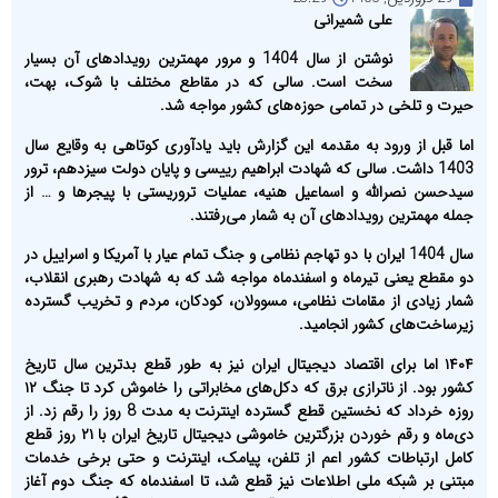
علی شمیرانی
نوشتن از سال 1404 و مرور مهمترین رویدادهای آن بسیار
سخت است. سالی که در مقاطع مختلف با شوک، بهت،
حیرت و تلخی در تمامی حوزه‌های کشور مواجه شد.
اما قبل از ورود به مقدمه این گزارش باید یادآوری کوتاهی به وقایع سال
1403 داشت. سالی که شهادت ابراهیم رییسی و پایان دولت سیزدهم، ترور
سیدحسن نصرالله و اسماعیل هنیه، عملیات تروریستی با پیجرها و … از
جمله مهمترین رویدادهای آن به شمار می‌رفتند.
سال 1404 ایران با دو تهاجم نظامی و جنگ تمام عیار با آمریکا و اسراییل در
دو مقطع یعنی تیرماه و اسفندماه مواجه شد که به شهادت رهبری انقلاب،
شمار زیادی از مقامات نظامی، مسوولان، کودکان، مردم و تخریب گسترده
زیرساخت‌های کشور انجامید.
۱۴۰۴ اما برای اقتصاد دیجیتال ایران نیز به طور قطع بدترین سال تاریخ
کشور بود. از ناترازی برق که دکل‌های مخابراتی را خاموش کرد تا جنگ ۱۲
روزه خرداد که نخستین قطع گسترده اینترنت به مدت 8 روز را رقم زد. از
دی‌ماه و رقم خوردن بزرگترین خاموشی دیجیتال تاریخ ایران با ۲۱ روز قطع
کامل ارتباطات کشور اعم از تلفن، پیامک، اینترنت و حتی برخی خدمات
مبتنی بر شبکه ملی اطلاعات نیز قطع شد، تا اسفندماه که جنگ دوم آغاز