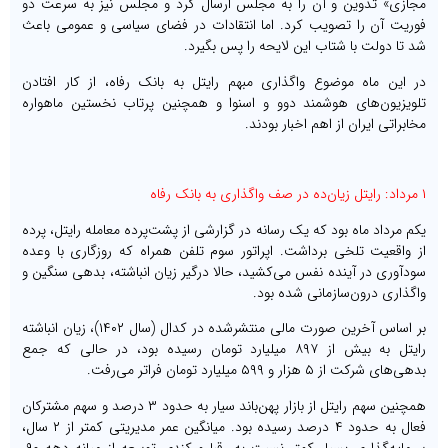
مجازی» تدوین و آن را به مجلس ارسال کرد و مجلس نیز به سرعت دو
فوریت آن را تصویب کرد. اما انتقادات در فضای سیاسی و عمومی باعث
شد تا دولت با شتاب این لایحه را پس بگیرد.
در این ماه موضوع واگذاری مبهم رایتل به بانک رفاه، از کار افتادن
تلویزیون‌های هوشمند دوو و اسنوا و همچنین پرتاب نخستین ماهواره
مخابراتی ایران از اهم اخبار بودند.
۱ مرداد: رایتل زیان‌ده در صف واگذاری به بانک رفاه
یکم مرداد ماه بود که یک رسانه در گزارشی از پشت‌پرده معامله رایتل، پرده
از واقعیت تلخی برداشت. اپراتور سوم تلفن همراه که روزگاری با وعده
سودآوری در آینده نفس می‌کشید، حالا درگیر زیان انباشته، بدهی سنگین و
واگذاری درون‌سازمانی شده بود.
بر اساس آخرین صورت مالی منتشرشده در کدال (سال ۱۴۰۲)، زیان انباشته
رایتل به بیش از ۸۹۷ میلیارد تومان رسیده بود، در حالی که جمع
بدهی‌های شرکت از ۵ هزار و ۵۹۹ میلیارد تومان فراتر می‌رفت.
همچنین سهم رایتل از بازار پهن‌باند سیار به حدود ۳ درصد و سهم مشترکان
فعال به حدود ۴ درصد رسیده بود. میانگین عمر مدیریتی کمتر از ۲ سال،
سرمایه‌گذاری بسیار کمتر نسبت به رقبا و کندی توسعه از میانه دهه ۹۰،