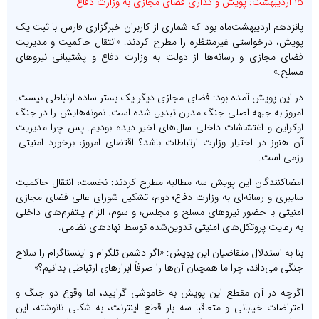
۱۵ اردیبهشت: پویش واگذاری فضای مجازی به وزارت دفاع
پانزدهم اردیبهشت‌ماه بود که شماری از کاربران خبرگزاری فارس با ثبت یک
پویش، درخواستی غیرمنتظره را مطرح کردند: «انتقال حاکمیت و مدیریت
فضای مجازی و رسانه‌ها از دولت به وزارت دفاع و پشتیبانی نیروهای
مسلح.»
در این پویش آمده بود: فضای مجازی دیگر یک بستر ساده ارتباطی نیست.
امروز به جبهه اصلی جنگ مدرن تبدیل شده است. نمونه‌هایش را در جنگ
اوکراین و اغتشاشات داخلی سال‌های اخیر دیده بودیم. پس چرا مدیریت
آن هنوز در اختیار وزارت ارتباطات باشد؟ اقتضای امروز، برخورد امنیتی-
رزمی است.
امضاکنندگان این پویش سه مطالبه مطرح کردند: نخست، انتقال حاکمیت
سایبری و رسانه‌ای به وزارت دفاع؛ دوم، تشکیل شورای عالی فضای مجازی
امنیتی با حضور نیروهای مسلح و مجلس؛ و سوم، الزام پلتفرم‌های داخلی
به رعایت پروتکل‌های امنیتی تدوین‌شده توسط نهادهای نظامی.
بنا به استدلال متقاضیان این پویش: «اگر دشمن تلگرام و اینستاگرام را سلاح
جنگی می‌داند، چرا ما همچنان آن‌ها را صرفاً ابزارهای ارتباطی بدانیم؟»
اگرچه در آن مقطع این پویش به خاموشی گرایید، اما وقوع دو جنگ و
اعتراضات خیابانی و متعاقبا سه بار قطع اینترنت، به شکلی نانوشته، این