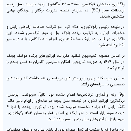
واگذاری باندهای فرکانسی ۳۸۰۰-۳۶۰۰ مگاهرتز، ویژه توسعه نسل پنجم
ارتباطات سیار (5G)، در سازمان تنظیم مقررات برگزار و برندگان نهایی
مشخص شدند.
در نتیجه رئیس رگولاتوری، اعلام کرد: دو شرکت خدمات ارتباطی رایتل و
مخابرات ایران، به ترتیب برنده بلوک اول و دوم فرکانسی شدند. این
واگذاری در قالب دو بلوک ۱۰۰ مگاهرتزی انجام شد تا گامی بلند در مسیر
5G برداشته شود.
بر اساس مصوبه کمیسیون تنظیم مقررات، اپراتورهای برنده موظف بودند
در سال ۱۴۰۴ به صورت تدریجی، امکان دسترسی کاربران به نسل پنجم را
فراهم کنند.
اما این خبر، نکات پنهان و پرسش‌های بی‌پاسخی هم داشت که رسانه‌های
تخصصی به سراغشان رفتند:
اولاً، رقم واگذاری فرکانس‌ها اعلام نشده بود. ثانیاً، سرنوشت ایرانسل،
بزرگ‌ترین اپراتور کشور، در توسعه نسل پنجم در هاله‌ای از ابهام باقی ماند.
ثالثاً، رایتل که برنده نخست مزایده شده بود، اپراتوری زیانده با تنها ۴
درصد سهم بازار است. و آخر اینکه بر اساس آمار زمستان ۱۴۰۳ رگولاتوری،
سهم رایتل از آنتن‌های نسل پنجر، صفر بوده است.
این ماجرا که با سکوت ایرانسل همراه بود، تا پایان سال به واسطه معضلات