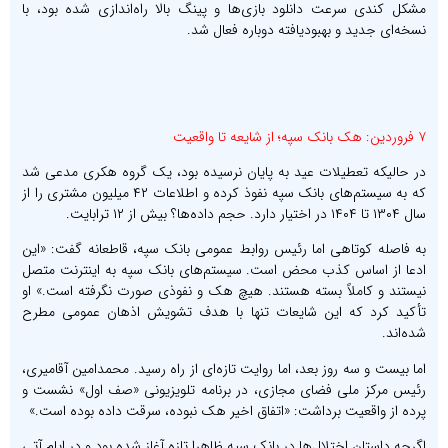
مشکل کندی سرعت دانلود بازی‌ها و پینگ بالا راه‌اندازی شده بود، با
نسخه‌ای جدید و بهبودیافته دوباره فعال شد.
۷ فروردین: هک بانک سپه؛ از شایعه تا واقعیت
در حالیکه تعطیلات عید به پایان نرسیده بود، یک گروه هکری مدعی شد
که به سیستم‌های بانک سپه نفوذ کرده و اطلاعات ۴۲ میلیون مشتری را از
سال ۱۳۰۴ تا ۱۴۰۴ در اختیار دارد. حجم داده‌ها؟ بیش از ۱۲ ترابایت.
به فاصله کوتاهی اما رئیس روابط عمومی بانک سپه، قاطعانه گفت: «این
ادعا از اساس کذب محض است. سیستم‌های بانک سپه به اینترنت متصل
نیستند و کاملاً بسته هستند. هیچ هک و نفوذی صورت نگرفته است.» او
تأکید کرد که این شایعات تنها با هدف تشویش اذهان عمومی مطرح
شده‌اند.
اما بیست و سه روز بعد، اما روایت تازه‌ای از راه رسید. محمدامین آقامیری،
رئیس مرکز ملی فضای مجازی، در برنامه تلویزیونی «صف اول» نشست و
پرده از واقعیت برداشت: «اتفاق اخیر هک نبوده، سرقت داده بوده است.»
اگرچه داستان اختلال‌ها در بانک سپه ظاهرا تازه آغاز شده بود و در ایام آتی