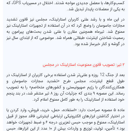
کسب‌وکارها، با معضل جدیدی مواجه شدند. اختلال در مسیریاب GPS، که
به یکی از معضلات پایدار تبدیل شد.
در این ماه و با رشد علنی کاربران استارلینک، مجلس نیز قانون تشدید
مجازات جاسوسان را وضع کرد که در آن استفاده از تجهیزات استارلینک نیز
ممنوع شد. تیرماه همچنین مقارن با علنی شدن بحث‌های پیرامون به
رسمیت شناختن اینترنت طبقاتی همراه شد. موضوعی که از ابتدای سال نیز
در گوشه و کنار خبرساز شده بود.
۲ تیر: تصویب قانون ممنوعیت استارلینک در مجلس
بعد از جنگ 12 روزه و علنی‌تر شدن استفاده برخی کاربران از استارلینک در
طول قطع اینترنت، مجلس طرح «تشدید مجازات جاسوسان و
همکاری‌کنندگان با رژیم صهیونیستی و کشورهای متخاصم» را به تصویب
رساند. این مصوبه ۹ بندی که جزئیات آن روز ۸ تیر منتشر شد، در بند پنجم
خود استفاده از استارلینک را به طور کامل ممنوع اعلام کرد.
ماده ۵ مصوبه صراحت دارد: «استفاده، حمل، خرید، فروش، وارد کردن یا
در اختیار گذاشتن ابزارهای الکترونیکی ارتباطی اینترنتی فاقد مجوز از قبیل
استارلینک، ممنوع و موجب حبس تعزیری درجه ۶ و ضبط تجهیزات خواهد
بود.» تأمین، تولید، توزیع و واردات بیش از ۱۰ عدد از این ابزارها، حبس