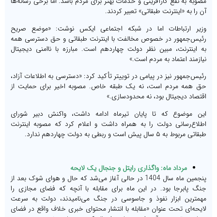
مصوبه به نفع کارآفرینی و خدمات بهتر برای مردم باشد. اما برخی رسانه‌ها
آن را به «اینترنت طبقاتی» تعبیر کردند.
وزیر ارتباطات اما در شبکه اجتماعی ایکس نوشت: «موضع صریح
رئیس‌جمهور در خصوص مخالفت با اینترنت طبقاتی و حق دسترسی همه
به اینترنت، مبین نظر دولت چهاردهم است. مبارزه با ناامنی دیجیتال
نیازمند اعتماد به مردم است.»
رئیس‌جمهور نیز در پیامی در توییتر تأکید کرد: «دسترسی به اطلاعات آزاد،
حق همه مردم است، نه یک طبقه خاص. مصوبه اخیر برای حمایت از
اقتصاد دیجیتال بود، نه محدودسازی.»
این موضوع که تا پایان تیرماه ادامه داشت، واکنش دبیر شورای
اطلاع‌رسانی دولت را به همراه داشت و اعلام کرد که مصوبه اینترنت
طبقاتی مربوط به ۵ سال پیش است و ربطی به دولت چهاردهم ندارد.
مرداد ماه: واگذاری رایتل و جنجال یک لایحه
پنجمین ماه سال 1404 در حالی آغاز می‌شد که حال و هوای شوک بعد از
جنگ پابرجا بود. در این ماه برای مقابله با آنچه که فضای مجازی را
مهمترین ابزار نفوذ و جاسوسی در جنگ می‌نامیدند، دولت به سرعت
لایحه‌ای تحت عنوان «مقابله با انتشار محتوای خبری خلاف واقع در فضای