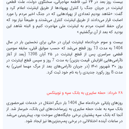
بیست روز بعد در ۲۴ تیر، فاطمه مهاجرانی، سخنگوی دولت، علت قطعی
اینترنت در جریان جنگ را کنترل پهپهاد‌ها از طریق اینترنت اعلام کرد و
گفت: «شاهد بودیم تعدادی از پهپاد‌هایی که در جنگ اخیر مردم را مورد
اصابت قرار می‌دادند از طریق اینترنت کنترل می‌شدند و طبیعتاً نیاز بود که
برای حفظ امنیت مردم به اینترنت ملی مهاجرت کنیم و البته شاهد این
بودید که بعد از آن برگشتیم.»
بیست و سوم خردادماه اینترنت ایران در حالی برای نخستین بار در سال
1404 به مدت 13 روز قطع می‌شد که حسب سوابق قبلی، سابقه سومین
قطعی سراسری پس از قطع اینترنت در ۲۵ آبان 1398 (بعد از آغاز
ناآرامی‌هایی افزایش قیمت بنزین) به مدت 7 روز و سپس قطع اینترنت در
روز ۳۰ شهریور ۱۴۰۱ (در جریان ناآرامی‌های بعد از مرگ مهسا امینی) به
مدت 8 روز رکورد جدیدی را به نام خود ثبت کرد.
۲۸ خرداد: حمله سایبری به بانک سپه و نوبیتکس
روزهای پایانی خردادماه سال 1404 بار دیگر اختلال در خدمات غیرحضوری
بانک سپه به علت حمله سایبری به زیرساخت‌های این بانک، خبرساز شد. از
آنجا که بانک سپه پشتیبان برخی جایگاه‌های سوخت بود، پیش‌بینی می‌شد
در ساعات آینده اختلالاتی در برخی پمپ‌بنزین‌ها نیز ایجاد شود.