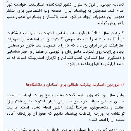
اتحادیه جهانی از نروژ به عنوان کشور ثبت‌کننده استارلینک خواست فوراً
اقدام کند. همچنین به پیشنهاد ایران، صفحه وب اختصاصی برای انتشار
عمومی این مصوبات ایجاد می‌شود. هند، پاکستان و ویتنام نیز همین مسیر
را در پیش گرفتند.
اگرچه در سال 1404 با وقوع سه بار قطعی اینترنت، نه تنها نتیجه شکایت
در ITU به حاشیه رفت بلکه جهش گسترده‌ای در استفاده از تجهیزات
استارلینک نیز در ایران رخ داد که کار را به تصویب یک قانون در مجلس،
ایجاد پارازیت روی اینترنت ماهواره‌ای و انبوهی از هشدار و اخبار شناسایی
و دستگیری حمل‌کنندگان، نصب‌کنندگان و کاربران استارلینک کشاند که در
ادامه گزارش به آنها پرداخته می‌شود.
۲۶ فروردین: استارت اینترنت طبقاتی برای استادان و دانشگاه‌ها
اوایل سال بود که وزیر علوم گفت: منتظر پاسخ وزارت ارتباطات است.
حسین سیمایی صراف، در پاسخ به سوالی درباره اینترنت بدون فیلتر ویژه
اساتید و دانشجویان، صراحتاً گفت: «هنوز انجام نشده است. ما یک
توافقنامه به وزارت ارتباطات پیشنهاد دادیم که هنوز آن وزارتخانه آماده
نشده آن را امضا کند.»
این وعده که زمانی با عنوان «اینترنت طبقاتی» شناخته می‌شد، ابتدا با