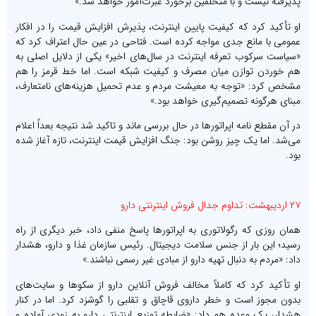
پذیرفته نیست و با متخلفین برخورد عبرت‌آموز خواهد شد.»
او تأکید کرد که کیفیت پایین اینترنت، پذیرش افزایش قیمت را در افکار
عمومی با مانع جدی مواجه کرده است. فتاحی در عین حال اعتراف کرد که
«سیاست سرکوب تعرفه اینترنت در سال‌های اخیر» یکی از دلایل اصلی به
هم خوردن توازن میان مصرف و کیفیت شبکه است. اما خط قرمز را هم
مشخص کرد: «توجه به معیشت مردم و عدم تحمیل هزینه‌های نامتعارف،
مبنای هرگونه تصمیم‌گیری خواهد بود.»
در آن مقطع نامه اپراتورها در حال بررسی ماند و تاکید شد نتیجه بعداً اعلام
می‌شد. اما یک چیز روشن بود: جنگ افزایش قیمت اینترنت، تازه آغاز شده
بود.
۲۷ اردیبهشت: تداوم جدال فروش اینترنتی دارو
همان روزی که رگولاتوری به اپراتورها پاسخ منفی داد، خبر دیگری از راه
رسید؛ این بار از جنس سلامت دیجیتال. رئیس سازمان غذا و دارو، هشدار
داد: «مردم به دنبال تهیه دارو از مبادی غیر رسمی نباشند.»
او تأکید کرد که کاملاً مخالف فروش آنلاین دارو از سکوها و سایت‌های
بدون مجوز است و خطر داروی قاچاق و تقلبی را گوشزد کرد. اما در کنار
هشدار، یک وعده هم داد: «ضابطه توزیع اینترنتی دارو به زودی آماده و