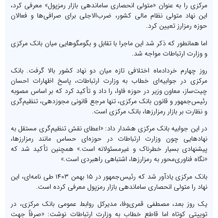
مرکزی را به عنوان «متولی انحصاری ساماندهی بازار رمزپول» معرفی کرد،
این نهاد متولی نظام مالی کشور، ضرب‌الاجلی برای صرافی‌ها و فعالان
حوزه رمزارز تعیین کرد.
اما همانطور که ذکر شد این ماجرا با تقابل و بگومگوهایی میان بانک مرکزی
و وزارت ارتباطات مواجه شد.
روز چهارم خردادماه اختلافی تازه میان دو نهاد کشور بالا گرفت. بانک
مرکزی در جوابیه‌ای خطاب به وزارت ارتباطات، پاسخ اظهارات احسان
چیت‌ساز، معاون وزیر در حوزه فاوا، را داد و تأکید کرد که بر اساس مصوبه
رئیس‌جمهور و قانون بانک مرکزی، تنها مرجع قانونی مجوزدهی، تنظیم‌گری
و نظارت بر بازار رمزارزها، بانک مرکزی است.
در این جوابیه بانک مرکزی هشدار داد: «اعطای نقش تنظیم‌گری مستقل به
نهادهایی چون وزارت ارتباطات در حوزه‌ای حساس مانند رمزارزها،
پیشنهادی بسیار خطرناک و غیرمسئولانه است.» همچنین تأکید شد که
«نگاه فناوری‌محور به رمزارزها، اشتباهی راهبردی است.»
بانک مرکزی یادآور شد که رئیس‌جمهور در ۱۵ بهمن ۱۴۰۳ طی نامه‌ای، این
نهاد را متولی انحصاری ساماندهی بازار رمزپول معرفی کرده است.
یک روز بعد، مصطفی قمری‌وفا، مدیرکل روابط عمومی بانک مرکزی، در
توییتی کوتاه اما قاطع خطاب به وزارت ارتباطات نوشت: «صرفاً جهت