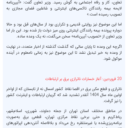
تعاون، کار و رفاه اجتماعی به گوش رسید. وزیر تعاون گفت: «آیین‌نامه
لایحه بیمه رانندگان تاکسی‌های اینترنتی و شاغلین فضای مجازی به
تصویب رسیده است.»
اما این موضوع نیز روایتی قدیمی و تکراری بود از سال‌های قبل بود و حالا
دوباره پرونده بیمه رانندگان اینترنتی روی میز دولت باز شده بود. این بار اما
وزیر تعاون از «تصویب آیین‌نامه» سخن می‌گفت، نه یک وعده ساده.
اگرچه این وعده تا پایان سالی که گذشت گذشته از اخبار متعدد، در نهایت
از وعده به خبر تبدیل نشد تا این موضوع نیز به زمانی نامعلوم در آینده
موکول شود.
20 فروردین: آغاز خسارات ناترازی برق بر ارتباطات
ناترازی‌ و قطع مکرر برق در اقصا نقاط کشور امسال نه از تابستان که از اواخر
اولین ماه سال 1404 آنقدر تشدید شد که گریبان ارتباطات و اینترنت کشور
را نیز گرفت.
در مناطق مختلف استان تهران از جمله دماوند، شهرری، اسلام‌شهر،
رباط‌کریم و حتی برخی نقاط مرکزی تهران، قطعی برق به‌صورت
برنامه‌ریزی‌شده یا غیرمنتظره رخ می‌داد و بلافاصله آنتن‌دهی اپراتورهای