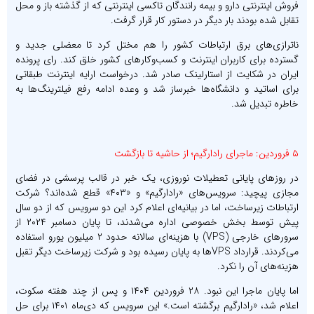
فروش اینترنتی دارو و بیمه رانندگان تاکسی اینترنتی که از گذشته باز و محل
تقابل شده بودند بار دیگر در دستور کار قرار گرفت.
ناترازی‌های برق ارتباطات کشور را هم مختل کرد تا معضلی جدید و
گسترده برای کاربران اینترنت و کسب‌وکارهای کشور خلق کند. رای پرونده
ایران در شکایت از استارلینک صادر شد. درخواست ارایه اینترنت طبقاتی
برای اساتید و دانشگاه‌ها خبرساز شد و وعده ادامه رفع فیلترینگ‌ها به
خاطره تبدیل شد.
۵ فروردین: ماجرای رادارگیم؛ از حاشیه تا بازگشت
در روزهای پایانی تعطیلات نوروزی، یک خبر در قالب پرسشی در فضای
مجازی پیچید: سرویس‌های «رادارگیم» و «۴۰۳» قطع شده‌اند؟ شرکت
ارتباطات زیرساخت، اما در بیانیه‌ای اعلام کرد این دو سرویس که از دو سال
پیش توسط بخش خصوصی اداره می‌شدند، تا پایان دسامبر ۲۰۲۴ از
سرورهای خارجی (VPS) با هزینه‌ای سالانه حدود ۲ میلیون یورو استفاده
می‌کردند. قرارداد VPSها به پایان رسیده بود و شرکت زیرساخت دیگر تقبل
هزینه‌های آن را نکرد.
اما پایان ماجرا این نبود. ۲۸ فروردین ۱۴۰۴ و پس از چند هفته سکوت،
اعلام شد، «رادارگیم برگشته است.» این سرویس که دی‌ماه ۱۴۰۱ برای حل