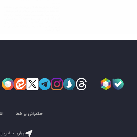
حکمرانی بر خط
اق
تهران، خیابان ول