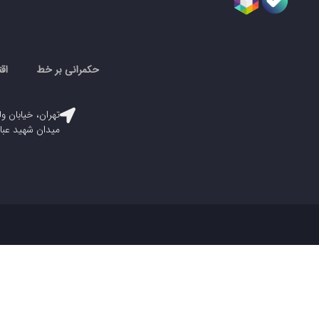
حکمرانی بر خط
اق
تهران، خیابان ول
میدان شهید عباسپور، پلاک ۳