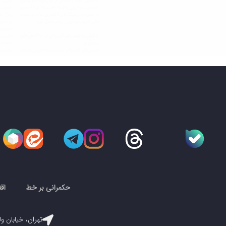
حکمرانی بر خط
اق
تهران، خیابان ول