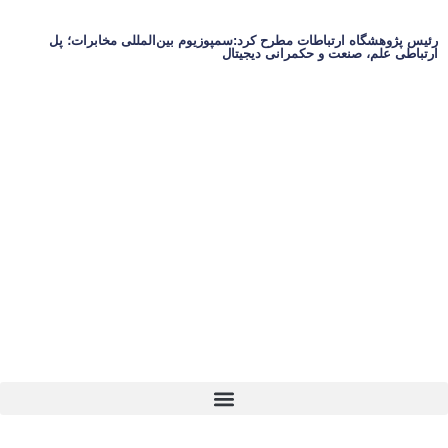
رئیس پژوهشگاه ارتباطات مطرح کرد:سمپوزیوم بین‌المللی مخابرات؛ پل
ارتباطی علم، صنعت و حکمرانی دیجیتال