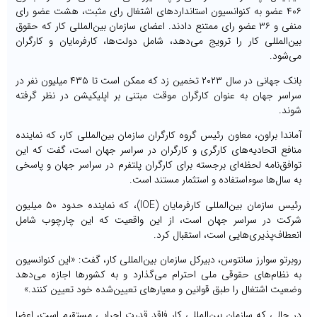
۴۰۶ عضو به کنوانسیون استانداردهای اشتغال رای مثبت، هشت عضو رای
منفی و ۳۶ عضو رای ممتنع دادند. اعضای سازمان بین‌المللی کار که حقوق
بین‌المللی کار را ترویج می‌دهد، شامل دولت‌ها، کارفرمایان و کارگران
می‌شود.
بانک جهانی در سال ۲۰۲۳ تخمین زد که ممکن است تا ۴۳۵ میلیون نفر در
سراسر جهان به عنوان کارگران موقت مبتنی بر اپلیکیشن در نظر گرفته
شوند.
آماندا براون، معاون رئیس گروه کارگران سازمان بین‌المللی کار، که نماینده
منافع اتحادیه‌های کارگری و کارگران در سراسر جهان است، گفت که این
توافق‌نامه لحظه‌ای برجسته برای کارگران پلتفرم در سراسر جهان و پاسخی
به سال‌ها سوءاستفاده و استثمار مستند است.
رئیس سازمان بین‌المللی کارفرمایان (IOE)، که نماینده حدود ۵۰ میلیون
شرکت در سراسر جهان است، از این واقعیت که این چارچوب شامل
انعطاف‌پذیری‌هایی است، استقبال کرد.
روبرتو سوارز سانتوس، دبیرکل سازمان بین‌المللی کار، گفت: «این کنوانسیون
به نظام‌های حقوقی ملی احترام می‌گذارد و به کشورها اجازه می‌دهد
وضعیت اشتغال را طبق قوانین و معیارهای تعیین‌شده خود تعیین کنند.»
در حالی که سازمان بین‌المللی کار فاقد قدرت اجرایی مستقیم است، اعضا