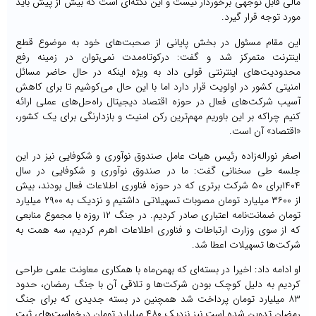
مالی قابل توجهی برخوردار نیست و این نکته‌ای است که بیش از پیش باید
مورد توجه قرار گیرد.
این مقام مسئول در بخش پایانی از صحبت‌های خود به موضوع قطع
اینترنت متمرکز شد و گفت: درکوتاه‌مدت نمی‌توان در زمینه رفع
محدودیت‌های اینترنتی قولی داد به ویژه اینکه در حال حاضر مسائل
امنیتی کشور در اولویت قرار دارد اما با این حال می‌کوشیم تا برای کاهش
آسیب شرکت‌های فعال در حوزه اقتصاد دیجیتال راه‌حل‌های عملی ارائه
کنیم چراکه بر این باوریم مهم‌ترین رکن امنیت و بازدارنگی برای یک کشور،
«اقتصاد» آن است.
اصغر نوراله‌زاده رئیس هیات عامل صندوق نوآوری و شکوفایی نیز در این
جلسه طی سخنانی گفت: ما در صندوق نوآوری و شکوفایی در سال
۱۴۰۴برای ۵۰ شرکت برتری که در حوزه فناوری اطلاعات فعال بودند، بیش
از ۳۶۰۰ میلیارد تومان مصوبات تسهیلاتی داشتیم و نزدیک به ۲۹۰۰ میلیارد
تومان ضمانت‌نامه اعتباری صادر کردیم. در جنگ ۱۲ روزه با مجموع منابعی
که از سوی وزارت ارتباطات و فناوری اطلاعات اهرم کردیم، سه همت به
شرکت‌ها تسهیلات اعطا شد.
او ادامه داد: اخیرا در بسته‌ای که بهمن‌ماه با همکاری معاونت علمی طراحی
کردیم به دلیل کوچک بودن شرکت‌ها و تلاقی آن با جنگ رمضان، حدود
۸۳ میلیارد تومان پرداخت شد همچنین در بسته جدیدی که برای جنگ
رمضان تدوین شده است نیز نزدیک ۴۸۰ میلیارد تومان درخواست‌های ثبت