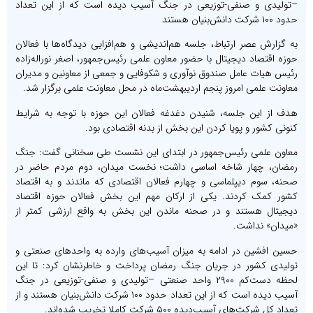
–تولیدی و صنفی-توزیعی در جنگ آسیب دیده است که از این تعداد
حدود ۱۰۰ شرکت دانش‌بنیان هستند
به گزارش عصر ارتباط، جلسه هم‌اندیشی و هم‌افزایی دیدگاه‌ها با فعالان
حوزه اقتصاد دیجیتال با حضور معاون علمی رئیس‌جمهور، اصغر نوراله‌زاده
رئیس هیات عامل صندوق نوآوری و شکوفایی و جمعی از معاونین و مدیران
معاونت علمی امروز پنجم اردیبهشت‌ماه در محل معاونت علمی برگزار شد.
هدف از این جلسه، شنیدن دغدغه فعالان این حوزه با توجه به شرایط
کنونی کشور و پویا کردن این بخش از بدنه اقتصادی بود.
معاون علمی رئیس‌جمهور در ابتدای این نشست طی سخنانی گفت: جنگ
رمضان، چهار شاخه اساسی داشت؛ نخست میدان، دوم مردم حاضر در
صحنه، سوم دیپلماسی و چهارم فعالان اقتصادی‌ که ماندند و به اقتصاد
کشور کمک کردند. یکی از ارکان مهم این بخش فعالان حوزه اقتصاد
دیجیتال هستند و در صحنه ماندن این بخش به واقع ارزشی کمتر از
«میدان» نداشت.
حسین افشین در ادامه به میزان آسیب‌های وارده به واحدهای صنعتی و
تولیدی کشور در جریان جنگ رمضان پرداخت و خاطرنشان کرد: تا این
لحظه دست‌کم ۲۹۰۰ واحد صنعتی –تولیدی و صنفی-توزیعی در جنگ
آسیب دیده است که از این تعداد حدود ۱۰۰ شرکت دانش‌بنیان هستند و از
تعداد کل شرکت‌های آسیب‌دیده ۵۰۰ شرکت کاملا تخریب شده‌اند.