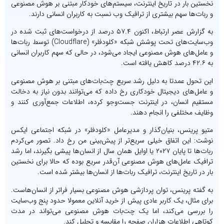
نخستین بار در تاریخ اینترنت، سیستم‌های خودکار مبتنی بر هوش مصنوعی
و ربات‌ها سهم بیشتری از ترافیک وب نسبت به کاربران انسانی دارند.
به گزارش عصر ارتباط، اکنون ۵۷.۴ درصد از درخواست‌های ثبت‌ شده در
وب‌سایت‌های تحت پوشش شبکه «کلودفلر» (Cloudflare) توسط ربات‌ها
و عامل‌های هوش مصنوعی ایجاد می‌شود، در حالی که سهم کاربران انسانی
به ۴۲.۶ درصد کاهش یافته است.
این تحول عمدتا به دلیل رشد سریع چت‌بات‌های مبتنی بر هوش مصنوعی
و عامل‌های دیجیتال خودکاری رخ داده که می‌توانند بدون نیاز به دخالت
مستقیم انسان، در اینترنت جست‌وجو کرده، اطلاعات جمع‌آوری کنند و
وظایف مختلفی را انجام دهند.
متیو پرینس، بنیان‌گذار و مدیرعامل «کلودفلر» در شبکه اجتماعی ایکس
نوشت: این اتفاق خیلی سریع‌تر از پیش‌بینی من رخ داد. تصور می‌کردم
ربات‌ها تا پایان ۲۰۲۷ یا اوایل همان سال از انسان‌ها پیشی بگیرند، اما رشد
ترافیک عامل‌های هوش مصنوعی آن‌قدر سریع بوده که حالا برای نخستین
بار در تاریخ اینترنت، ترافیک ربات‌ها از انسان‌ها بیشتر شده است.
به گفته پرینس، توان پردازشی هوش مصنوعی بسیار فراتر از انسان‌هاست.
برای مثال، یک کاربر عادی پیش از خرید آنلاین معمولا حدود پنج وب‌سایت
را بررسی می‌کند، اما یک چت‌بات هوش مصنوعی می‌تواند در مدت
کوتاهی اطلاعات هزاران صفحه را مقایسه و تحلیل کند.