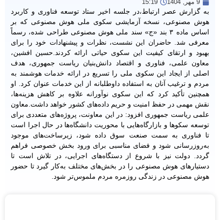
9 مهر, 1404
15:19
به گزارش عصر ارتباط،در جلسه اخیر ستاد توسعه فناوری و کاربرد
هوش مصنوعی، نسخه آزمایشی سکوی ملی هوش مصنوعی که بر
اساس ماده ۳ بند «ج» سند ملی هوش مصنوعی طراحی شده، رسماً
معرفی شد. حاضران این نشست، نظرات و پیشنهادات خود را برای
بهبود و ارتقای کیفیت این سکوی حیاتی ارائه کردند.
حسین افشین،
معاون علمی، فناوری و اقتصاد دانش‌بنیان ریاست جمهوری، هدف
اصلی از ایجاد این سکوی ملی را تسریع در ارائه خدمات هوشمند به
مردم و ترغیب آنان به استفاده داوطلبانه از این خدمات عنوان کرد. او
همچنین تأکید کرد که این سکوی نوآورانه علاوه بر کاهش هزینه‌ها،
نقش مهمی در حفظ امنیت و حریم داده‌های کشور خواهد داشت.
معاون
علمی ریاست جمهوری افزود: در این معاونت، پروژه‌های متعددی برای
توسعه سکوها و بازارگاه‌هایی با محوریت دانشگاه‌ها در حال اجرا است
تا فناوری به سمت صنعت سوق داده شود، زیرساخت‌های موجود
به‌روزرسانی شود و فضای مناسبی برای ورود بخش خصوصی فراهم
گردد. دولت نیز با شروع از دستگاه‌های اجرایی، در تلاش است تا
دستیارهای هوش مصنوعی را در بخش‌های مختلف به‌کار گیرد تا حضور
هوش مصنوعی در زندگی روزمره مردم ملموس‌تر شود.