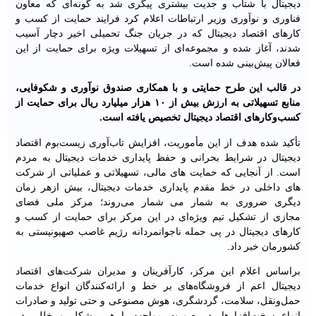
دیجیتال با شتاب و جدیت بیشتری پیگری شد به گونه‌ای که معاون
فناوری و نوآوری وزیر ارتباطات اعلام کرد فرایند حمایت از کسب‌ و
کارهای اقتصاد دیجیتال که در جریان جنگ تحمیلی اخیر دچار آسیب
شدند، آغاز شده و مجموعه‌ای از تسهیلات ویژه برای حمایت از این
فعالان پیش‌بینی شده است.
در قالب این طرح حمایتی و با همکاری صندوق نوآوری و شکوفایی،
منابع تسهیلاتی به ارزش بیش از ۱۰ هزار میلیارد ریال برای حمایت از
کسب‌وکارهای اقتصاد دیجیتال تخصیص یافته است.
تأکید شده هدف از این مأموریت، افزایش تاب‌آوری زیست‌بوم اقتصاد
دیجیتال در شرایط بحرانی و حفظ پایداری خدمات دیجیتال به مردم
است. از آنجایی که حمایت های مالی، تسهیلاتی و عملیاتی از شرکت
های داخلی در خط مقدم پایداری خدمات دیجیتال، بیش ازهر زمان
دیگری ضروری به شمار می شمار می‌روند؛ مرکز ملی فضای
مجازی از تشکیل تیم ویژه‌ای در این مرکز برای حمایت از کسب و
کارهای دیجیتال در پی حمله ناجوانمردانه رژیم غاصب صهیونیستی به
کشورمان خبر داد.
براساس اعلام این مرکز، کارآفرینان و مدیران شرکت‌های اقتصاد
دیجیتال اعم از فروشگاه‌های بر خط و ارائه‌کنندگان انواع خدمات
حمل‌ونقل، سلامت، گردشگری، هوش مصنوعی و حتی تولید و صادرات
انواع سخت‌افزارها، در صورت مواجهه با هر مشکل و خللی در