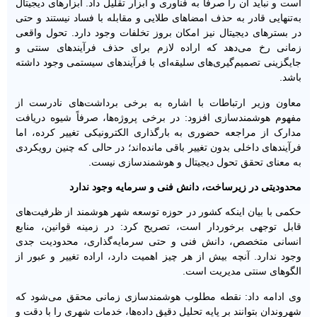
است و نباید آن را صرفاً به فناوری و ابزار تقلیل داد. ابزارهای دیجیتال
به‌تنهایی قادر به حذف امضاهای طلایی و مقابله با فساد نیستند و حتی
در بسترهای دیجیتال نیز امکان بروز تخلفات وجود دارد. تحول واقعی
زمانی رخ می‌دهد که اراده لازم برای حذف فرآیندهای سنتی و
جایگزینی تصمیم‌گیری‌های سلیقه‌ای با فرآیندهای سیستمی وجود داشته
باشد.
معاون وزیر ارتباطات با اشاره به برخی برداشت‌های نادرست از
مفهوم هوشمندسازی افزود: در برخی پروژه‌ها، صرفاً شیوه دریافت
مدارک از مراجعه حضوری به بارگذاری الکترونیکی تغییر کرده، اما
فرآیندهای داخلی بدون تغییر باقی مانده‌اند؛ در حالی که چنین رویکردی
به معنای تحقق تحول دیجیتال و هوشمندسازی نیست.
محدودیتی در زیرساخت، دانش فنی و سرمایه وجود ندارد
حکمی با بیان اینکه کشور در حوزه توسعه شهر هوشمند از ظرفیت‌های
قابل توجهی برخوردار است، تصریح کرد: در زمینه قوانین، منابع
انسانی متخصص، دانش فنی و حتی سرمایه‌گذاری، محدودیت جدی
وجود ندارد. آنچه بیش از هر چیز اهمیت دارد، اراده تغییر و عبور از
الگوهای سنتی مدیریت است.
وی ادامه داد: نقطه مطلوب هوشمندسازی زمانی محقق می‌شود که
شهروندان بتوانند بر پایه تحلیل دقیق داده‌ها، خدمات شهری را با دقت و