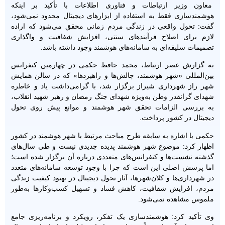
معاون وزیر ارتباطات و فناوری اطلاعات با تأکید بر اینکه
هوشمندسازی فقط به استفاده از ابزارهای دیجیتال محدود نمی‌شود،
گفت: تحول واقعی در زندگی مردم زمانی محقق می‌شود که اراده
لازم برای اصلاح فرآیندهای سنتی، افزایش شفافیت و واگذاری
تصمیمات سلیقه‌ای به سامانه‌های هوشمند وجود داشته باشد.
به گزارش عصر ارتباط، محمد حافظ حکمی در چهارمین کنفرانس
بین‌المللی «شهر هوشمند، چالش‌ها و راهبردها» که در سالن همایش
شهر راز شهرداری شیراز برگزار شد، با گرامی‌داشت یاد و خاطره
شهدای گرانقدر وطن به‌ویژه شهدای جنگ رمضان و رهبر شهید انقلاب،
به بررسی الزامات تحقق شهر هوشمند و موانع پیش روی تحول
دیجیتال در کشور پرداخت.
حکمی با اشاره به سابقه طرح مباحث مرتبط با شهر هوشمند در کشور
اظهار کرد: موضوع شهر هوشمند پدیده جدیدی نیست و طی سال‌های
گذشته نشست‌ها و کنفرانس‌های متعددی درباره آن برگزار شده است؛
اما پرسش اصلی این است که چرا با وجود توسعه سامانه‌های متعدد
در شهرداری‌ها و کلان‌شهرها، آثار تحول دیجیتال در بهبود کیفیت زندگی
مردم، افزایش شفافیت، کاهش فساد و تسهیل کسب‌وکارها به‌طور
ملموس مشاهده نمی‌شود.
وی تأکید کرد: هوشمندسازی یک تفکر، رویکرد و برنامه‌ریزی جامع