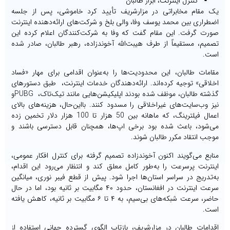
کنترل اینترنت، ابزار طالبان
یک مقام مخابراتی در مزارشریف تأیید کرد خاموشی، پس از جلسه
اضطراری بین محمد یوسف وفا، والی بلخ و شرکت‌های ارائه‌دهنده اینترنت
صورت گرفت. این مقام گفت که وفا به شرکت‌کنندگان اعلام کرده این
تصمیم، مستقیماً از طرف هیبت‌الله آخوندزاده، رهبر طالبان، صادر شده
است.
مقامات طالبان، این محدودیت‌ها را به‌عنوان اقدامی برای مهار «فساد
اخلاقی» توجیه کرده‌اند. ارائه‌دهندگان خدمات اینترنت، طبق دستورهای
گذشته طالبان، موظف شده بودند اپلیکیشن‌هایی مانند تیک‌تاک، PUBGو
نیز وب‌سایت‌های غیراخلاقی را مسدود کنند. بااین‌حال، هزینه‌های بالای
اعمال فیلترینگ، که ماهانه بین 50 هزار تا 100 هزار دلار تخمین زده
می‌شود، باعث شده بود برخی اپ‌ها، همچنان قابل دسترسی باشند و
موجب انتقاد مکرر طالبان شوند.
منابع می‌گویند اکنون آخوندزاده تصمیم گرفته برای کنترل افکار عمومی،
اینترنت پرسرعت را به‌طور کامل معلق کند و انتظار می‌رود این اقدام،
به‌تدریج در سراسر استان‌ها اجرا شود. پیش از قطع فیبر نوری، میانگین
سرعت اینترنت در افغانستان، حدود ۴۰ مگابیت بر ثانیه بود، اما در حال
حاضر، سرعت شبکه‌های بی‌سیم، به ۴ تا ۶ مگابیت بر ثانیه، کاهش یافته
است.
اقدامات طالبان در مزارشریف، بازتاب الگوی گسترده‌ جهانی استفاده از