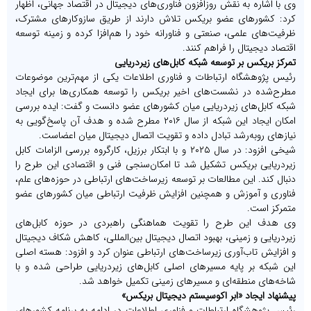
وی با اشاره به نقش روزافزون فناوری‌های دیجیتال در اقتصاد جهانی، اظهار
کرد: کشورهای عضو بریکس تلاش دارند از طریق سازوکارهای مشترک،
ظرفیت‌های علمی، صنعتی و فناورانه خود را هم‌افزا کرده و زمینه توسعه
اقتصاد دیجیتال را فراهم کنند.
تمرکز بریکس بر توسعه شبکه کابل‌های زیردریایی
رئیس پژوهشگاه ارتباطات و فناوری اطلاعات یکی از مهم‌ترین موضوعات
مطرح‌شده در نشست‌های اخیر بریکس را توسعه همکاری‌ها برای ایجاد
شبکه کابل‌های زیردریایی میان کشورهای عضو دانست و گفت: ایده بررسی
امکان ایجاد این شبکه از سال ۲۰۱۶ مطرح شده و هدف آن پاسخ‌گویی به
نیازهای رو‌به‌رشد تبادل داده و تقویت اتصال دیجیتال میان اعضاست.
شیخی افزود: در سال ۲۰۲۵ و با ابتکار برزیل، کارگروه بررسی الزامات کابل
زیردریایی بریکس تشکیل شد تا امکان‌سنجی فنی و اقتصادی این طرح را
دنبال کند. این مطالعات بر توسعه زیرساخت‌های ارتباطی در حوزه‌های علم،
فناوری و آموزش و همچنین افزایش ظرفیت ارتباطی میان کشورهای عضو
متمرکز است.
وی هدف این طرح را تقویت هماهنگی راهبردی در حوزه کابل‌های
زیردریایی و زمینی، بهبود اتصال دیجیتال بین‌المللی، کاهش شکاف دیجیتال
و افزایش تاب‌آوری زیرساخت‌های ارتباطی عنوان کرد و افزود: هسته اصلی
این شبکه بر پایه مسیرهای اصلی کابل‌های زیردریایی طراحی شده و با
شاخه‌های منطقه‌ای و مسیرهای زمینی تکمیل خواهد شد.
پیشنهاد ایجاد «ابر اکوسیستم دیجیتال بریکس»
رئیس پژوهشگاه ارتباطات و فناوری اطلاعات در ادامه به برنامه کشورهای