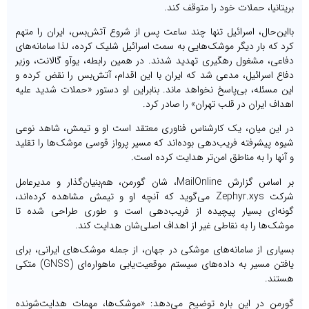
بریتانیا، حملات خود را متوقف کند.
بااین‌حال، اسرائیل تنها چند ساعت پس از شروع آتش‌بس، ایران را متهم
کرد که بار دیگر موشک‌هایی به سمت اسرائیل شلیک کرده، لذا سامانه‌های
دفاعی، مشغول رهگیری تهدید شدند. در همین رابطه، یوآو گالانت، وزیر
دفاع اسرائیل، مدعی شد که ایران با این اقدام، آتش‌بس را نقض کرده و
این مسئله، بی‌پاسخ نخواهد ماند. بنابراین او دستور «حملات شدید علیه
اهداف ایران در قلب تهران» را صادر کرد.
در این میان، یک کارشناس فناوری معتقد است او و تیمش، شاهد نوعی
شیوه پیشرفته فریب‌دهی بوده‌اند که مسیر پرواز قوسی موشک‌ها را تقلید
و آنها را به مناطق امن‌تر هدایت کرده است.
بر اساس گزارش MailOnline، شان گورمن، هم‌بنیان‌گذار و مدیرعامل
شرکت Zephyr.xys می‌گوید که آنچه او و تیمش مشاهده کرده‌اند،
گونه‌ای بسیار پیچیده از فریب‌دهی است و طوری طراحی شده تا
موشک‌ها را به نقاطی غیر از اهداف اصلی‌شان هدایت کند.
بسیاری از سامانه‌های موشکی در جهان، از جمله موشک‌های ایرانی، برای
یافتن مسیر به داده‌های سیستم موقعیت‌یابی ماهواره‌ای (GNSS) متکی
هستند.
گورمن در این باره توضیح می‌دهد: «موشک‌ها، مهمات هدایت‌شونده