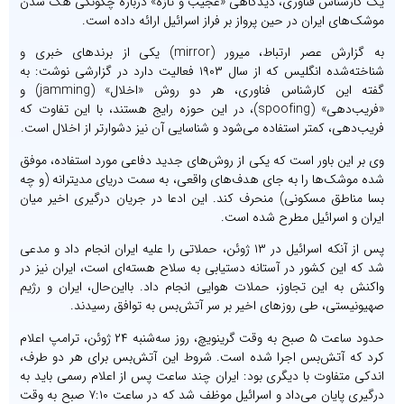
یک کارشناس فناوری، دیدگاهی «عجیب و تازه» درباره چگونگی هک شدن
موشک‌های ایران در حین پرواز بر فراز اسرائیل ارائه داده است.
به گزارش عصر ارتباط، میرور (mirror) یکی از برندهای خبری و
شناخته‌شده انگلیس که از سال ۱۹۰۳ فعالیت دارد در گزارشی نوشت: به
گفته این کارشناس فناوری، هر دو روش «اخلال» (jamming) و
«فریب‌دهی» (spoofing)، در این حوزه رایج هستند، با این تفاوت که
فریب‌دهی، کمتر استفاده می‌شود و شناسایی آن نیز دشوارتر از اخلال است.
وی بر این باور است که یکی از روش‌های جدید دفاعی مورد استفاده، موفق
شده موشک‌ها را به جای هدف‌های واقعی، به سمت دریای مدیترانه (و چه
بسا مناطق مسکونی) منحرف کند. این ادعا در جریان درگیری اخیر میان
ایران و اسرائیل مطرح شده است.
پس از آنکه اسرائیل در ۱۳ ژوئن، حملاتی را علیه ایران انجام داد و مدعی
شد که این کشور در آستانه دستیابی به سلاح هسته‌ای است، ایران نیز در
واکنش به این تجاوز، حملات هوایی انجام داد. بااین‌حال، ایران و رژیم
صهیونیستی، طی روزهای اخیر بر سر آتش‌بس به توافق رسیدند.
حدود ساعت ۵ صبح به وقت گرینویچ، روز سه‌شنبه ۲۴ ژوئن، ترامپ اعلام
کرد که آتش‌بس اجرا شده است. شروط این آتش‌بس برای هر دو طرف،
اندکی متفاوت با دیگری بود: ایران چند ساعت پس از اعلام رسمی باید به
درگیری پایان می‌داد و اسرائیل موظف شد که در ساعت ۷:۱۰ صبح به وقت