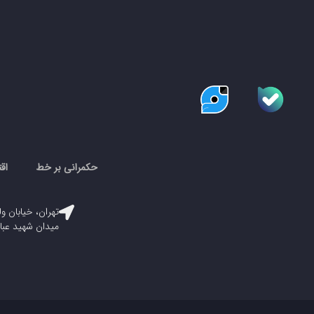
حکمرانی بر خط
اق
تهران، خیابان ول
میدان شهید عباسپور، پلاک ۳