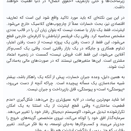
زیرساخت‌ها و حتی بازتعریف «حقوق اتصال» در دنیا اهمیت خواهند
داشت.
در این بین نکته‌ای که باید مورد تاکید واقع شود این است که تعاریف
اقتصادی نیز، بحث خسارات عملاً از چارچوب‌های کلاسیک خارج می‌شود.
اینترنت، فقط یک بازار یا صنعت نیست که بتوان زیان آن را در قالب عددی
مشخص محاسبه کرد. وقتی یک فریلنسر ارتباطش با کارفرمای خارجی قطع
می‌شود، این فقط از دست رفتن یک پروژه نیست؛ از دست رفتن اعتبار،
تداوم همکاری و جایگاه در یک بازار رقابتی است. وقتی یک کسب‌وکار
آفلاین می‌شود، این فقط افت فروش نیست؛ گسست در زنجیره اعتماد
مشتری است. این‌ها متغیرهایی نیستند که در صورت‌های مالی به‌سادگی
ثبت شوند.
به همین دلیل، وعده جبران خسارت، پیش از آنکه یک راهکار باشد، بیشتر
شبیه ساده‌سازی یک مسأله پیچیده است. چراکه آنچه از دست می‌رود،
«پیوستگی» است؛ و پیوستگی، قابل بازپرداخت و جبران نیست.
اما شاید مهم‌ترین پیامد، در لایه عمیق‌تری رخ می‌دهد: شکل‌گیری «عدم
قطعیت ساختاری.» وقتی قطع اینترنت از یک استثنا به یک امکان
تکرارشونده تبدیل می‌شود، اکوسیستم دیجیتال رفتار خود را تغییر می‌دهد.
سرمایه‌گذار افق خود را کوتاه می‌کند، نیروی متخصص گزینه‌های خروج را
جدی‌تر می‌بیند و کسب‌وکارها به‌جای توسعه، به بقا فکر می‌کنند. تغییر
رفتاری که حتی پس از بازگشت اینترنت هم باقی می‌ماند.