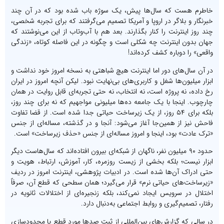
خاطرم هست که سال‌ها پیش، یک سوژه باب شده بود که در آن چند
خبرنگار و بلاگر در اروپا و آمریکا تصمیم می‌گرفتند که برای تجربه شخصی،
چند روز اینترنت را کنار بگذارند. بعد هم با آب‌وتاب از این می‌نوشتند که
جهان بدون اینترنت چه شکلی است و چگونه در این فاصله کوتاه، «زندگی
واقعی» را دوباره کشف کرده‌اند!
در آن سال‌های دور اما اینترنت هیچ شباهتی به نسخه امروز خود نداشت و
ابزار میلیون‌ها شغل و کاربری‌های بی‌نهایت نبود. لیکن آنچه امروز در ایران
رخ داده، نه پروژه است، نه انتخاب، نه حتی تجربه‌ای قابل روایت در همان
چارچوب. اینجا با یک جامعه ده‌ها میلیونی مواجهیم که نه برای چند روز،
بلکه برای ۵۴ روز، از یک زیرساخت حیاتی جدا شده است. از قضا تفاوت
فاحش نیز از همین‌جا آغاز می‌شود: آنجا و در گذشته، مساله‌ای از جنس
«ترک عادت» بود، اینجا و امروز مساله‌ای از جنس «حذف زیرساخت» است.
حدود ۹۰ میلیون نفر، ناگهان از شبکه‌ای بیرون افتاده‌اند که سال‌هاست دیگر
ابزار نیست؛ بلکه بخشی از زیست روزمره، کار، آموزش، ارتباط، هویت و
حتی ادراک آن‌ها شده است. در ادبیات پژوهشی، اینترنت امروز در ردیف
«زیرساخت‌های حیاتی نرم» قرار می‌گیرد؛ همان سطحی که قطع آن، صرفاً
اختلال در سرویس ایجاد نمی‌کند، بلکه زنجیره‌ای از اختلالات ثانویه در
رفتار، تصمیم‌گیری و روابط اجتماعی به‌دنبال دارد.
در سالی که گزارش‌های بین‌المللی از ثبت صدها مورد قطع یا محدودسازی