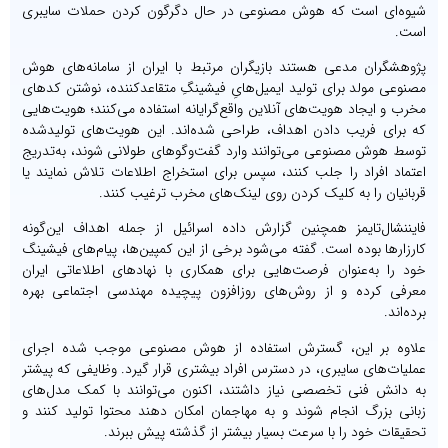
شیوه‌ای است که هوش مصنوعی در حال دگرگون کردن حملات سایبری
است.
پژوهشگران مدعی هستند بازیگران مرتبط با ایران از سامانه‌های هوش
مصنوعی مولد برای تولید ایمیل‌هایِ فیشینگِ متقاعدکننده، نوشتن کدهای
مخرب و ایجاد هویت‌های آنلاین واقع‌گرایانه استفاده می‌کنند؛ هویت‌هایی
که برای فریب دادن اهداف، طراحی شده‌اند. این هویت‌های تولیدشده
توسط هوش مصنوعی می‌توانند وارد گفت‌وگوهای طولانی شوند، به‌تدریج
اعتماد افراد را جلب کنند، سپس برای استخراج اطلاعات تلاش نمایند یا
قربانیان را به کلیک کردن روی لینک‌های مخرب ترغیب کنند.
فایننشال‌تایمز همچنین گزارش داده اسرائیل از جمله اهداف این‌گونه
کارزارها بوده است. گفته می‌شود برخی از این کمپین‌ها، پیام‌های فیشینگ
خود را به‌عنوان فرصت‌هایی برای همکاری با نهادهای اطلاعاتی ایران
معرفی کرده و از روش‌های روزافزون پیچیده مهندسی اجتماعی بهره
برده‌اند.
علاوه بر این، گسترش استفاده از هوش مصنوعی موجب شده اجرای
عملیات‌های سایبری، در دسترس افراد بیشتری قرار گیرد. وظایفی که پیشتر
به دانش فنی تخصصی نیاز داشتند، اکنون می‌توانند با کمک مدل‌های
زبانی بزرگ انجام شوند و به مهاجمان امکان دهند محتوا تولید کنند و
تحقیقات خود را با سرعت بسیار بیشتر از گذشته پیش ببرند.