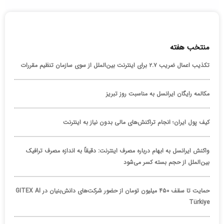
منتخب هفته
تکذیب اعمال ضریب ۲.۷ برای اینترنت بین‌الملل از سوی سازمان تنظیم مقررات
مکالمه رایگان ایرانسل به مناسبت روز تبریز
کیف پول ایران؛ انجام تراکنش‌های مالی بدون نیاز به اینترنت
واکنش ایرانسل به ابهام درباره مصرف اینترنت: دقیقاً به اندازه مصرف ترافیک
بین‌الملل از حجم بسته کسر می‌شود
حمایت تا سقف ۴۵۰ میلیون تومان از حضور شرکت‌های دانش‌بنیان در GITEX AI
Türkiye