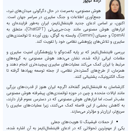
آزاده کیاپور
هوش مصنوعی، به‌سرعت در حال دگرگونی میدان‌های نبرد،
جمع‌آوری اطلاعات و جنگ سایبری در سراسر جهان است.
اکنون، بر اساس ادعای جدید فایننشال‌تایمز، ایران به‌طور فزاینده‌ای به
ابزارهای هوش مصنوعی مانند چت‌جی‌پی‌تی (ChatGPT)، متعلق به
OpenAI و جمینای (Gemini)، وابسته به گوگل، روی آورده تا توانمندی‌های
سایبری و تلاش‌های پژوهشی نظامی خود را تقویت کند.
بررسی فایننشنال‌تایمز که بر پایه گفت‌وگو با پژوهشگران امنیت سایبری و
مقامات ایرانی ارائه شده، نشان می‌دهد هوش مصنوعی به گروه‌های
مرتبط با ایران کمک می‌کند عملیات‌های سایبری پیچیده‌تری انجام دهند و
همزمان، از طرح‌های گسترده‌تر نظامی، از جمله توسعه پهپادها گرفته تا
جنگ الکترونیک، پشتیبانی کنند.
کارشناسان به فایننشال‌تایمز گفته‌اند اگرچه ایران هنوز از قدرت‌های بزرگی
مانند ایالات متحده و چین در حوزه توانمندی‌های پیشرفته هوش مصنوعی
عقب‌تر است، اما ابزارهای هوش مصنوعی که در دسترس عموم قرار دارند،
به کاهش بخشی از این فاصله کمک می‌کنند، زیرا عملیات‌های سایبری را
سریع‌تر، ارزان‌تر و مؤثرتر می‌سازند.
از حملات فیشینگ تا هویت‌های جعلی
یکی از مهم‌ترین تحولاتی که در ادعای فایننشنال‌تایمز به آن اشاره شده،