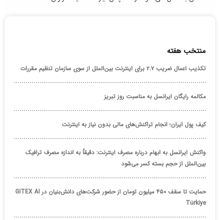
منتخب هفته
تکذیب اعمال ضریب ۲.۷ برای اینترنت بین‌الملل از سوی سازمان تنظیم مقررات
مکالمه رایگان ایرانسل به مناسبت روز تبریز
کیف پول ایران؛ انجام تراکنش‌های مالی بدون نیاز به اینترنت
واکنش ایرانسل به ابهام درباره مصرف اینترنت: دقیقاً به اندازه مصرف ترافیک
بین‌الملل از حجم بسته کسر می‌شود
حمایت تا سقف ۴۵۰ میلیون تومان از حضور شرکت‌های دانش‌بنیان در GITEX AI
Türkiye