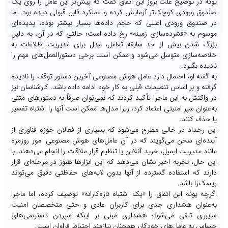
یوئه در توضیح علت بروز این اتفاق گفت که پیش‌تر این عامل را روی یک
صندوق ورودی کوچک‌تر آزمایش کرده و عملکرد قابل قبولی دیده بود. اما
در صندوق ورودی اصلی که حجم داده‌ها بسیار بیشتر بوده، پدیده‌ای
موسوم به «فشرده‌سازی زمینه» رخ داده است؛ حالتی که در آن، به دلیل
بزرگ شدن بیش از حد سابقه تعامل، مدل برای مدیریت اطلاعات به
خلاصه‌سازی متوسل می‌شود و ممکن است برخی دستورالعمل‌های مهم را
نادیده بگیرد.
به گفته او، احتمال دارد عامل هوش مصنوعی آخرین دستور توقف را نادیده
گرفته و بر اساس تنظیمات قبلی به کار خود ادامه داده باشد. کارشناسان نیز
در واکنش به این ماجرا تأکید کردند که نمی‌توان صرفاً به دستورهای متنی
به‌عنوان سپر امنیتی اعتماد کرد، زیرا مدل‌ها ممکن است آنها را اشتباه تفسیر
یا حذف کنند.
این رخداد در حالی مطرح می‌شود که بسیاری از فعالان حوزه فناوری از
آینده‌ای سخن می‌گویند که در آن عامل‌های هوش مصنوعی امور روزمره
مانند مدیریت ایمیل، خرید آنلاین یا تنظیم قرار ملاقات را انجام می‌دهند. با
این حال، تجربه اخیر نشان می‌دهد که این ابزارها هنوز در مرحله‌ای قرار
دارند که استفاده گسترده از آنها بدون لایه‌های حفاظتی دقیق می‌تواند
ریسک‌زا باشد.
اگرچه یوئه این اتفاق را «یک اشتباه تازه‌کارانه» توصیف کرده، اما ماجرا
به‌عنوان هشداری جدی برای کاربران عادی و حتی متخصصان امنیت
سایبری تلقی می‌شود؛ هشداری مبنی بر اینکه سپردن دسترسی‌های
حساس به عامل‌های خودکار، همچنان نیازمند احتیاط فراوان است.