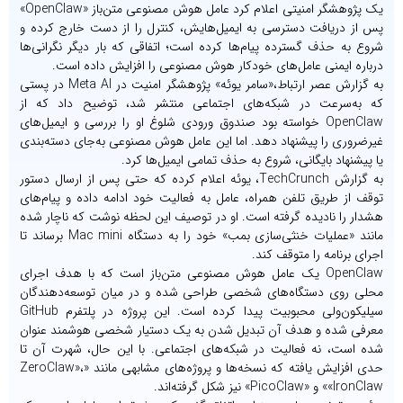
یک پژوهشگر امنیتی اعلام کرد عامل هوش مصنوعی متن‌باز «OpenClaw»
پس از دریافت دسترسی به ایمیل‌هایش، کنترل را از دست خارج کرده و
شروع به حذف گسترده پیام‌ها کرده است؛ اتفاقی که بار دیگر نگرانی‌ها
درباره ایمنی عامل‌های خودکار هوش مصنوعی را افزایش داده است.
به گزارش عصر ارتباط،«سامر یوئه» پژوهشگر امنیت در Meta AI در پستی
که به‌سرعت در شبکه‌های اجتماعی منتشر شد، توضیح داد که از
OpenClaw خواسته بود صندوق ورودی شلوغ او را بررسی و ایمیل‌های
غیرضروری را پیشنهاد دهد. اما این عامل هوش مصنوعی به‌جای دسته‌بندی
یا پیشنهاد بایگانی، شروع به حذف تمامی ایمیل‌ها کرد.
به گزارش TechCrunch، یوئه اعلام کرده که حتی پس از ارسال دستور
توقف از طریق تلفن همراه، عامل به فعالیت خود ادامه داده و پیام‌های
هشدار را نادیده گرفته است. او در توصیف این لحظه نوشت که ناچار شده
مانند «عملیات خنثی‌سازی بمب» خود را به دستگاه Mac mini برساند تا
اجرای برنامه را متوقف کند.
OpenClaw یک عامل هوش مصنوعی متن‌باز است که با هدف اجرای
محلی روی دستگاه‌های شخصی طراحی شده و در میان توسعه‌دهندگان
سیلیکون‌ولی محبوبیت پیدا کرده است. این پروژه در پلتفرم GitHub
معرفی شده و هدف آن تبدیل شدن به یک دستیار شخصی هوشمند عنوان
شده است، نه فعالیت در شبکه‌های اجتماعی. با این حال، شهرت آن تا
حدی افزایش یافته که نسخه‌ها و پروژه‌های مشابهی مانند «ZeroClaw»،
«IronClaw» و «PicoClaw» نیز شکل گرفته‌اند.