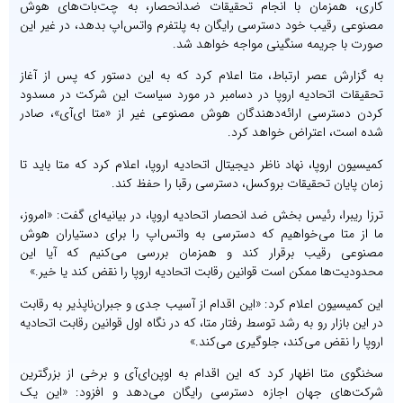
کاری، همزمان با انجام تحقیقات ضدانحصار، به چت‌بات‌های هوش
مصنوعی رقیب خود دسترسی رایگان به پلتفرم واتس‌اپ بدهد، در غیر این
صورت با جریمه سنگینی مواجه خواهد شد.
به گزارش عصر ارتباط، متا اعلام کرد که به این دستور که پس از آغاز
تحقیقات اتحادیه اروپا در دسامبر در مورد سیاست این شرکت در مسدود
کردن دسترسی ارائه‌دهندگان هوش مصنوعی غیر از «متا ای‌آی»، صادر
شده است، اعتراض خواهد کرد.
کمیسیون اروپا، نهاد ناظر دیجیتال اتحادیه اروپا، اعلام کرد که متا باید تا
زمان پایان تحقیقات بروکسل، دسترسی رقبا را حفظ کند.
ترزا ریبرا، رئیس بخش ضد انحصار اتحادیه اروپا، در بیانیه‌ای گفت: «امروز،
ما از متا می‌خواهیم که دسترسی به واتس‌اپ را برای دستیاران هوش
مصنوعی رقیب برقرار کند و همزمان بررسی می‌کنیم که آیا این
محدودیت‌ها ممکن است قوانین رقابت اتحادیه اروپا را نقض کند یا خیر.»
این کمیسیون اعلام کرد: «این اقدام از آسیب جدی و جبران‌ناپذیر به رقابت
در این بازار رو به رشد توسط رفتار متا، که در نگاه اول قوانین رقابت اتحادیه
اروپا را نقض می‌کند، جلوگیری می‌کند.»
سخنگوی متا اظهار کرد که این اقدام به اوپن‌ای‌آی و برخی از بزرگترین
شرکت‌های جهان اجازه دسترسی رایگان می‌دهد و افزود: «این یک