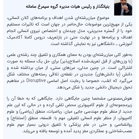
بنیانگذار و رئیس هیات مدیره گروه سیمرغ سامانه
موضوع میان‌رشته‌ای شدن اهداف و برنامه‌های کلان انسانی،
یکی از مهیج‌ترین موضوعات حال‌حاضر در جهان است که تاثیرات مستقیم
خود را از گستره‌ مدیریتی، مدل چیدمان و اختصاص نیروی انسانی انجام
اهداف و برنامه‌ها و در نهایت حتی در بازتعریف دروس کاملا آکادمیک
آموزشی ـ دانشگاهی نیز به نمایش گذاشته است.
به‌طور کلی میان‌رشته‌ای بودن به معنای همکاری و تلفیق چند رشته‌ی علمی
(با وزن‌های از قبل تعریف‌شده‌ اصلاح‌پذیر) برای حل یک مسئله‌ به صورت
اشتراکی است. در چنین مدلی، مرزهای سنتی، از میان برداشته شده و
دانش (یا دانش‌های) جدیدی در نقطه‌ی تلاقی رسته‌های مختلف شکل
می‌گیرد که اغلب، خصوصا با رعایت اصل اساسی Disruptive در مفاهیم
تحول دیجیتال دانشی جدید را شکل می‌دهد.
هوش‌مصنوعی مشخصا چنین جایگاهی دارد. جایگاهی که به خطا آن را
زیرمجموعه‌ای از علوم کامپیوتری محض تلقی کرده و در حالی که این علم
جدید از منظر علوم مهندسی جایی میان: ریاضیات، منطق (ریاضی) و علوم
کامپیوتر، از منظر علوم انسانی تلفیقی مهم با: فلسفه، منطق (استنتاج) و
روانشناسی و حتی در علم پزشکی با تلفیق درونی بسیار مهم علوم
عصب‌شناختی و عملکردی مغز پدید آمده و توسعه یافته و می‌یابد.