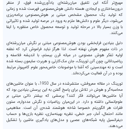
مهیج‌تر آنکه این تلفیق میان‌رشته‌ای یادآوری‌شده‌ فوق، از منظر
درون‌ساختاری و ایجادی هسته‌ دانش هوش‌مصنوعی فهرست شده و زمانی
که تولید یک محصول مشخص مبتنی بر هوش‌مصنوعی برنامه‌ریزی
می‌شود، دیگر علوم و دانش‌ها ملزم به ورود در عرصه تولید شده و تاثیراتی
با وزن بسیار بالا در مرحله تولید و توسعه محصول خاص منظوره را ایفا
می‌کنند.
دلیل بنیادین فرابخشی بودن هوش‌مصنوعی مبتنی بر نگرش میان‌رشته‌ای
در ذات مفهوم هوش نهفته است. لذا هرگز نباید فراموش کرد که نطفه‌
اولیه تفکر هوش مصنوعی در میانه قرن بیستم، با اندیشه فلاسفه و
ریاضیدانانی چون آلن تورینگ، جان مک‌کارتی و هربرت سایمون بسته شده
است و نه مهندسینی که آشنا با موضوعات خاص‌محور علوم کامپیوتر مرتبط
بوده و در آن فعالیت می‌کرده‌اند.
تورینگ در مقاله معروفش، منتشرشده در سال 1950، با عنوان ماشین‌های
محاسبه‌گر و هوش در تلاش برای پاسخ گفتن به این پرسش بنیادین بود که
آیا ماشین‌ها می‌توانند فکر کنند؟ پرسشی که بیشتر ذاتی مبتنی بر
علوم‌انسانی داشته و دارد. در این‌میان ریاضیات و نگرش عددواره، ستون
فقرات هر الگوریتم خصوصا شاخه‌ هوشمند شده‌ی آن است. مفاهیمی
مانند احتمال، آمار، جبر خطی، نظریه‌ بهینه‌سازی، نظریه بازی‌ها و حساب
دیفرانسیل پایه‌ شبکه‌های عصبی و مدل‌های یادگیری ماشین را تشکیل
می‌دهند.