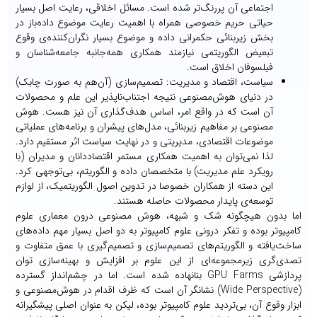
اجتماعی آن پررنگ‌تر شده است. مسائل اخلاقی، رعایت اصل بسیار
حیاتی حریم خصوصی همراه با اهمیت رعایت موضوع داده‌باز در
بخش زیربنائی حکمرانی داده و موضوع بسیار نگران‌کننده‌ی وقوع
تبعیض الگوریتمی نیازمند همکاری همه‌جانبه‌ جامعه‌شناسان و
فیلسوفان اخلاق است.
سیاست، اقتصاد و مدیریت: تصمیم‌سازی (آن‌هم به صورت چابک)
در دنیای هوش‌مصنوعی نتیجه‌ اجتناب‌ناپذیر این علم و محصولات
آن است که در واقع امر، اساس هدف‌گذاری آن نیز هست. هوش
مصنوعی بر مفاهیم زیربنائی، مدل‌های پیشران و برنامه‌های عملیاتی
موضوعات اقتصادی، مدیریتی و در نهایت سیاست اثر مستقیم دارد.
لذا نمی‌توان به اهمیت همکاری مستمر اقتصاددانان و مدیران (با
رویکرد علم مدیریت) با متخصصان داده و الگوریتم، بی‌توجهی کرد.
این دسته از همکاران خصوصا در تدوین اصول الگوریتمیک، از لوازم
توسعه‌ی پایدار محصولات حاصله هستند.
اما بدون هیچگونه شک و شبهه، هوش مصنوعی درون معماری علوم
کامپیوتر بوده و تفکر درونی علوم کامپیوتر به دو اصل بسیار مهم داده‌های
ساخت‌یافته و الگوریتم‌‌های تصمیم‌سازی و تصمیم‌گیری با عمق متفاوت و
تصدی‌گری زیرمجموعه‌ای از این علوم بر افزایش و بهینه‌سازی توان
پردازشی GPU Farms بنانهاده شده است. اما در چشم‌انداز گسترده
(Wide Perspective) نشانگر آن است که ظرف اقدام در هوش‌مصنوعی و
ابزار وقوع آن، بی‌تردید علوم کامپیوتر بوده، لیکن به عنوان اصلی پیشگیرانه