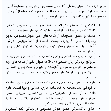
برای درک مدل میان‌رشته‌ای که تاثیر مستقیم بر دورنمای سرمایه‌گذاری،
توسعه، تولید و بهره‌برداری این علم و بالتبع محصولات حاصله از آن دارد،
به صورت تیتروار نکات زیر باید مورد توجه قرار گیرد:
الگوگیری از ساختار مغز انسان: شبکه‌های عصبی مصنوعی تلاشی
کاملا ابتدایی برای تقلید از نحوه‌ عملکرد نورون‌های مغزی هستند.
فلسفه و منطق: هیچ‌یک از شاخه‌های فنی هوش‌مصنوعی بدون
پشتوانه فلسفی قابل‌درک نیست. فلسفه از ابتدا درباره‌ی هوش،
آگاهی، اراده و اخلاق پرسش کرده و در نهایت فکرکردن شابلون‌پذیر
را بنانهاده است.
زبان‌شناسی و معناشناسی: وقتی ماشین‌ها، زبان انسان را می‌فهمند،
در واقع پردازش زبان طبیعی (NLP) به عنوان یکی از شاخه‌های مهم
و ملموس هوش مصنوعی آغازشده و طبیعی است بدون همکاری
زبان‌شناسان و روان‌شناسان حصول نتیجه کم‌خطا و بی‌خطا ممکن
نیست.
علوم داده: هوش مصنوعی بدون داده به مانند مغزی بدون حافظه
یا کودکی دست‌نیافته به تجربیات جاری انسانی و نوپا است. علوم
داده از از مقطع نظریه‌پردازی تا پیاده‌سازی زیربنای عملی
هوش‌مصنوعی بوده، با توسعه اهداف و گسترش رفتاری، لحظه به
لحظه نقش پررنگ‌تری برعهده می‌گیرد.
اخلاق: با گسترش حضور هوش مصنوعی در زندگی، بُعد انسانی و