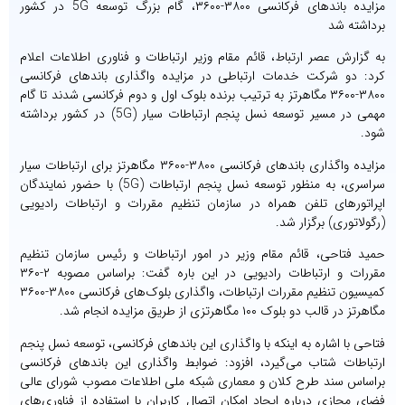
مزایده باندهای فرکانسی ۳۸۰۰-۳۶۰۰، گام بزرگ توسعه 5G در کشور
برداشته شد
به گزارش عصر ارتباط، قائم مقام وزیر ارتباطات و فناوری اطلاعات اعلام
کرد: دو شرکت خدمات ارتباطی در مزایده واگذاری باندهای فرکانسی
۳۸۰۰-۳۶۰۰ مگاهرتز به ترتیب برنده بلوک اول و دوم فرکانسی شدند تا گام
مهمی در مسیر توسعه نسل پنجم ارتباطات سیار (5G) در کشور برداشته
شود.
مزایده واگذاری باندهای فرکانسی ۳۸۰۰-۳۶۰۰ مگاهرتز برای ارتباطات سیار
سراسری، به منظور توسعه نسل پنجم ارتباطات (5G) با حضور نمایندگان
اپراتورهای تلفن همراه در سازمان تنظیم مقررات و ارتباطات رادیویی
(رگولاتوری) برگزار شد.
حمید فتاحی، قائم مقام وزیر در امور ارتباطات و رئیس سازمان تنظیم
مقررات و ارتباطات رادیویی در این باره گفت: براساس مصوبه ۲-۳۶۰
کمیسیون تنظیم مقررات ارتباطات، واگذاری بلوک‌های فرکانسی ۳۸۰۰-۳۶۰۰
مگاهرتز در قالب دو بلوک ۱۰۰ مگاهرتزی از طریق مزایده انجام شد.
فتاحی با اشاره به اینکه با واگذاری این باندهای فرکانسی، توسعه نسل پنجم
ارتباطات شتاب می‌گیرد، افزود: ضوابط واگذاری این باندهای فرکانسی
براساس سند طرح کلان و معماری شبکه ملی اطلاعات مصوب شورای عالی
فضای مجازی درباره ایجاد امکان اتصال کاربران با استفاده از فناوری‌های