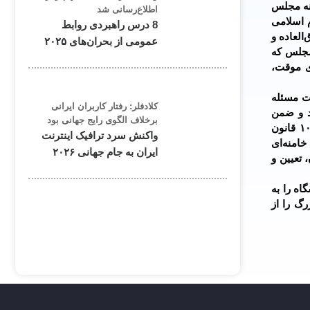
انه مجلس
اطلاع‌رسانی شد
 اسلامی
8 درس راهبردی روابط
العاده و
عمومی از بحران‌های ۲۰۲۵
 مجلس که
ی برای تشکیل شورای موقت،
ت مسئله
کلادفلر: رفتار کاربران ایرانی
دارد و ضمن
برخلاف الگوی رایج جهانی بود
گرامیداشت یاد آن رهبران الهی و مردمی اعلام می‌دارد این مجلس پس از بررسی‌های دقیق و گسترده و استفاده از ظرفیت اصل ۱۰۸ قانون
واکنش سرد ترافیک اینترنت
امنه‌ای
ایران به جام جهانی ۲۰۲۶
تعیین و
انشگاه را به
گ را از