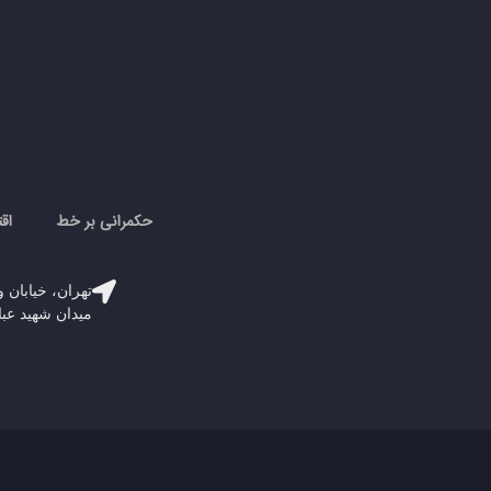
حکمرانی بر خط
اق
تهران، خیابان و
میدان شهید عباسپور، پلاک 