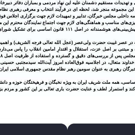
و تهدیدات مستقیم دشمنان علیه این نهاد مردمی و بمباران دفاتر دبیرخ
 این مجموعه منجر شد، لحظه ای در فرآیند انتخاب و معرفی رهبری نظام
 داخلی مجلس خبرگان، تدابیر و تمهیدات لازم جهت برگزاری اجلاس فوق‌
ه ریزی‌های مناسب و هماهنگی‌های لازم جهت اجتماع نمایندگان محترم این
در اقصی نقاط کشور حضور دارند انجام گرفت تا علی رغم پیش‌بینی‌های هوشمندانه در اصل ۱۱۱ قانون اساس
قیه در عصر غیبت حضرت ولی‌عصر (عجل الله تعالی فرجه الشریف) و اهمی
۴۷ سال حکمرانی حکیمانه و مبتنی بر اصل عزت، استقلال و اقتدارِ امامین انقلاب را پاس می‌
ند متعال، در اجلاسیه فوق‌العاده امروز آیت‌الله سیدمجتبی حسینی خ
برگان رهبری به عنوان سومین رهبر نظام مقدس جمهوری اسلامی ایران، 
قدردانی از اعضای شورای موقتِ اصل ۱۱۱ قانون اساسی، همه ملت شریف ایران به ویژه نخبگان و فرهیختگان حوزه و د
ند و استمرار لطف و عنایت حضرت باری تعالی بر این کشور و مردم بزر